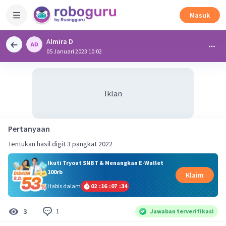
Masuk
Almira D
05 Januari 2023 10:02
Iklan
Pertanyaan
Tentukan hasil digit 3 pangkat 2022
Ikuti Tryout SNBT & Menangkan E-Wallet
100rb
Klaim
Habis dalam
02
:
16
:
07
:
34
1
3
Jawaban terverifikasi