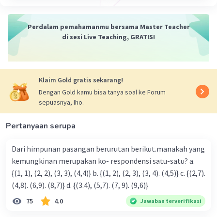
Pola 4 = 1
Maka
Perdalam pemahamanmu bersama Master Teacher
2022 : 4 = 505 sisa 2
di sesi Live Teaching, GRATIS!
Sehingga digit satuan dari 3^(2022) adalah pola ke 2 (
karena 2022 dibagi 4 sisa 2 maka yang diambil pola ke 2)
yaitu 9
Klaim Gold gratis sekarang!
Dengan Gold kamu bisa tanya soal ke Forum
sepuasnya, lho.
·
0.0
(
0
)
Balas
Beri Rating
Pertanyaan serupa
Dari himpunan pasangan berurutan berikut.manakah yang
kemungkinan merupakan ko- respondensi satu-satu? a.
{(1, 1), (2, 2), (3, 3), (4,4)} b. {(1, 2), (2, 3), (3, 4). (4,5)} c. {(2,7).
(4,8). (6,9). (8,7)} d. {(3.4), (5,7). (7, 9). (9,6)}
Iklan
75
4.0
Jawaban terverifikasi