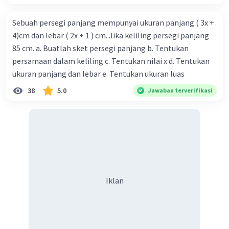
di atas terlebih dahulu ditentukan nilai n ketika
Sebuah persegi panjang mempunyai ukuran panjang ( 3x +
U
= 99. Diperoleh:
n
4)cm dan lebar ( 2x + 1 ) cm. Jika keliling persegi panjang
U
= a + (n−1)b
n
99 = 1 + (n−1)(2)
85 cm. a. Buatlah sket persegi panjang b. Tentukan
99 = 1 + 2n − 2
persamaan dalam keliling c. Tentukan nilai x d. Tentukan
99 = 2n − 1
ukuran panjang dan lebar e. Tentukan ukuran luas
2n = 99 + 1
38
5.0
Jawaban terverifikasi
2n = 100
n = 100/2
n = 50
Dengan demikian, jumlah 50 suku pertama
barisan di atas adalah:
S
= n/2 (2a + (n−1)b)
n
S
= n/2 (2·1 + (n−1)2)
n
Iklan
S
= n/2 (2 + 2n−2)
n
S
= n/2 (2n)
n
S
= n²
n
S₅₀ = 50²