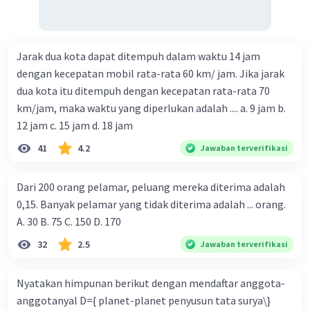
S₅₀ = 2.500
Jadi, hasil penjumlahan barisan di atas adalah
2.500.
Jarak dua kota dapat ditempuh dalam waktu 14 jam
dengan kecepatan mobil rata-rata 60 km/ jam. Jika jarak
Semoga membantu ya😊
dua kota itu ditempuh dengan kecepatan rata-rata 70
km/jam, maka waktu yang diperlukan adalah .... a. 9 jam b.
·
0.0
(
0
)
Balas
Beri Rating
12 jam c. 15 jam d. 18 jam
41
4.2
Jawaban terverifikasi
Dari 200 orang pelamar, peluang mereka diterima adalah
0,15. Banyak pelamar yang tidak diterima adalah ... orang.
A. 30 B. 75 C. 150 D. 170
Iklan
32
2.5
Jawaban terverifikasi
Nyatakan himpunan berikut dengan mendaftar anggota-
anggotanyal D={ planet-planet penyusun tata surya\}