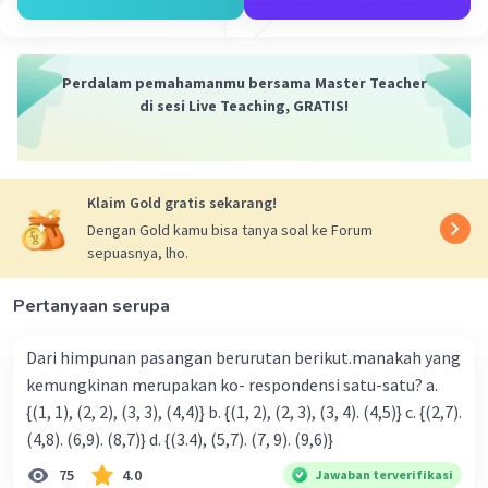
n : banyaknya suku pada barisan aritmatika.
Berdasarkan soal, diperoleh:
Perdalam pemahamanmu bersama Master Teacher
a = U₁ = 1
di sesi Live Teaching, GRATIS!
U₂ = 3
U₃ = 5
U₄ = 7
U₅ = 9
Klaim Gold gratis sekarang!
U
= 99
Dengan Gold kamu bisa tanya soal ke Forum
n
Beda antara U₁ dengan U₂
sepuasnya, lho.
b = U₂ − U₁ = 3 − 1 = 2
Beda antara U₂ dengan U₃
Pertanyaan serupa
b = U₃ − U₂ = 5 − 3 = 2
Beda antara U₃ dengan U₄
Dari himpunan pasangan berurutan berikut.manakah yang
b = U₄ − U₃ = 7 − 5 = 2
kemungkinan merupakan ko- respondensi satu-satu? a.
Barisan di atas merupakan barisan aritmatika
{(1, 1), (2, 2), (3, 3), (4,4)} b. {(1, 2), (2, 3), (3, 4). (4,5)} c. {(2,7).
karena mempunyai selisih antara tiap suku
(4,8). (6,9). (8,7)} d. {(3.4), (5,7). (7, 9). (9,6)}
berurutan selalu tetap yaitu 2.
75
4.0
Jawaban terverifikasi
Sebelum menentukan jumlah barisan aritmatika