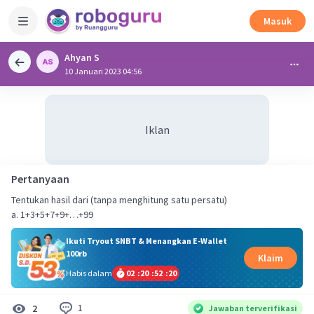
Masuk
Ahyan S
10 Januari 2023 04:56
Iklan
Pertanyaan
Tentukan hasil dari (tanpa menghitung satu persatu)
a. 1+3+5+7+9+…+99
Ikuti Tryout SNBT & Menangkan E-Wallet
100rb
Klaim
Habis dalam
02
:
20
:
52
:
20
1
2
Jawaban terverifikasi