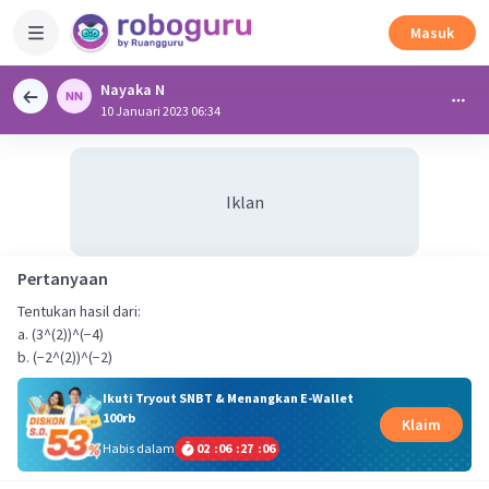
Masuk
Nayaka N
10 Januari 2023 06:34
Iklan
Pertanyaan
Tentukan hasil dari:
a. (3^(2))^(−4)
b. (−2^(2))^(−2)
Ikuti Tryout SNBT & Menangkan E-Wallet
100rb
Klaim
Habis dalam
02
:
06
:
27
:
05