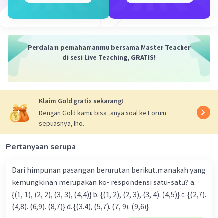
= 1/16
Jadi, jawaban yang benar adalah
a. 1/6561
Perdalam pemahamanmu bersama Master Teacher
b. 1/16
di sesi Live Teaching, GRATIS!
·
0.0
(
0
)
Balas
Beri Rating
Klaim Gold gratis sekarang!
Dengan Gold kamu bisa tanya soal ke Forum
sepuasnya, lho.
Pertanyaan serupa
Iklan
Dari himpunan pasangan berurutan berikut.manakah yang
kemungkinan merupakan ko- respondensi satu-satu? a.
{(1, 1), (2, 2), (3, 3), (4,4)} b. {(1, 2), (2, 3), (3, 4). (4,5)} c. {(2,7).
(4,8). (6,9). (8,7)} d. {(3.4), (5,7). (7, 9). (9,6)}