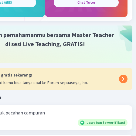
at AiRIS
Chat Tutor
m pemahamanmu bersama Master Teacher
Iklan
di sesi Live Teaching, GRATIS!
 gratis sekarang!
d kamu bisa tanya soal ke Forum sepuasnya, lho.
a
ntuk pecahan campuran
Jawaban terverifikasi