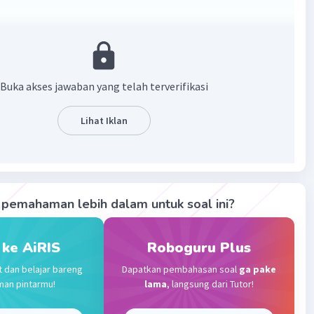
7
7
Buka akses jawaban yang telah terverifikasi
Lihat Iklan
pemahaman lebih dalam untuk soal ini?
 ke AiRIS
Roboguru Plus
embantu ya :)
t dan belajar bareng
Dapatkan pembahasan soal
ga pake
man pintarmu!
lama
, langsung dari Tutor!
·
0.0
(
0
)
Balas
ating