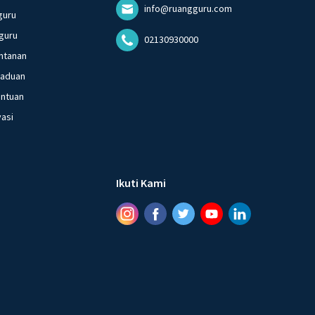
info@ruangguru.com
guru
guru
02130930000
ntanan
gaduan
entuan
vasi
Ikuti Kami