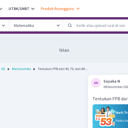
UTBK/SNBT
Produk Ruangguru
Iklan
SD
Matematika
Tentukan FPB dari 40, 70, dan 80....
Sayaka N
08 November 202
Tentukan FPB dari 
Ikuti T
Habis d