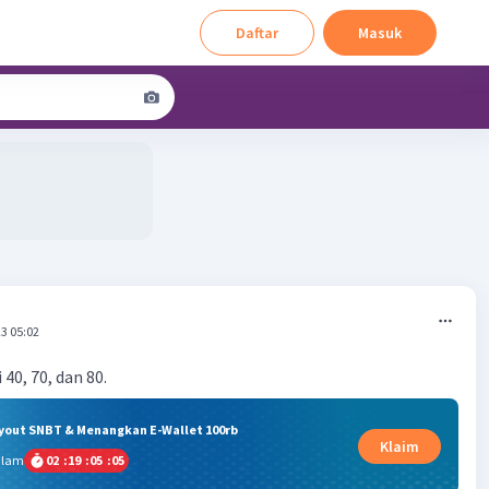
Daftar
Masuk
3 05:02
40, 70, dan 80.
ryout SNBT & Menangkan E-Wallet 100rb
Klaim
alam
02
:
19
:
05
:
04