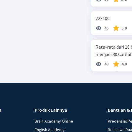
22×100
46
5.0
Rata-rata dari 10 
menjadi 30.Carilah
40
4.0
u
Produk Lainnya
Bantuan & 
Brain Academy Online
Kredensial P
English Academy
Beasiswa Ru