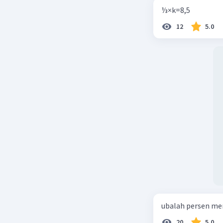
⅓×k=8,5
12
5.0
ubalah persen me
20
5.0