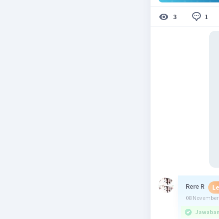
1
3
Rere R
Le
08 November 
Jawaban 