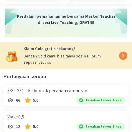
Perdalam pemahamanmu bersama Master Teacher
di sesi Live Teaching, GRATIS!
Klaim Gold gratis sekarang!
Dengan Gold kamu bisa tanya soal ke Forum
sepuasnya, lho.
Pertanyaan serupa
7/8 - 3/4 = ke bentuk pecahan campuran
66
5.0
Jawaban terverifikasi
⅓×k=8,5
12
5.0
Jawaban terverifikasi