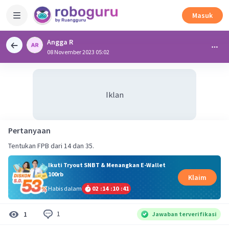
Masuk
Angga R
08 November 2023 05:02
Iklan
Pertanyaan
Tentukan FPB dari 14 dan 35.
Ikuti Tryout SNBT & Menangkan E-Wallet
100rb
Klaim
Habis dalam
02
:
14
:
10
:
40
1
1
Jawaban terverifikasi