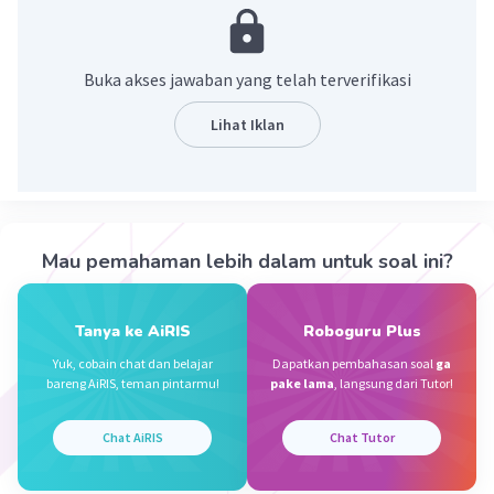
35 = 5×7
FPB = 7.
Buka akses jawaban yang telah terverifikasi
·
0.0
(
0
)
Balas
Beri Rating
Lihat Iklan
Mau pemahaman lebih dalam untuk soal ini?
Iklan
Tanya ke AiRIS
Roboguru Plus
Yuk, cobain chat dan belajar
Dapatkan pembahasan soal
ga
bareng AiRIS, teman pintarmu!
pake lama
, langsung dari Tutor!
Chat AiRIS
Chat Tutor