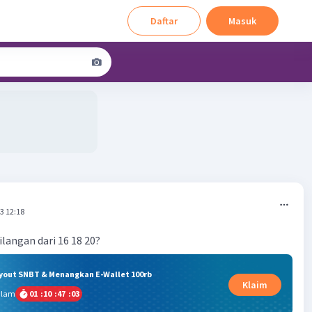
Daftar
Masuk
3 12:18
langan dari 16 18 20?
ryout SNBT & Menangkan E-Wallet 100rb
Klaim
alam
01
:
10
:
47
:
03