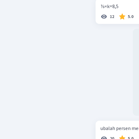
⅓×k=8,5
12
5.0
ubalah persen me
20
5.0