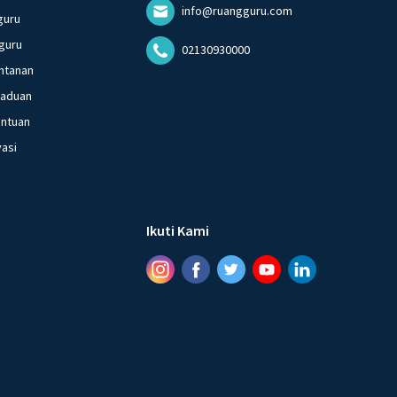
info@ruangguru.com
guru
guru
02130930000
ntanan
gaduan
entuan
vasi
Ikuti Kami