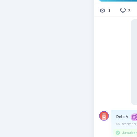
2
1
Dela A
05 Desember 
Jawaban 