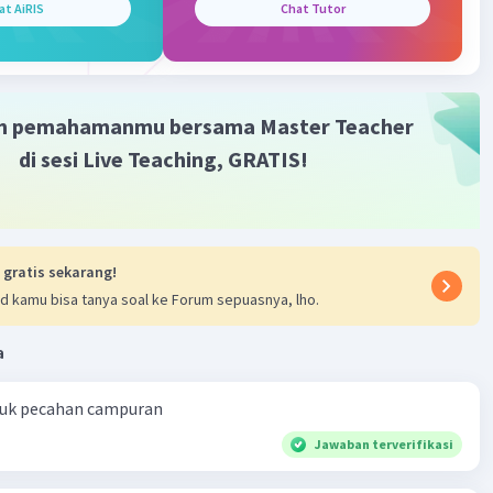
at AiRIS
Chat Tutor
·
0.0
(
0
)
Balas
ating
m pemahamanmu bersama Master Teacher
di sesi Live Teaching, GRATIS!
 gratis sekarang!
d kamu bisa tanya soal ke Forum sepuasnya, lho.
a
ntuk pecahan campuran
Jawaban terverifikasi