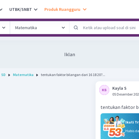
UTBK/SNBT
Produk Ruangguru
Iklan
SD
Matematika
tentukan faktor bilangan dari 16 18 20?...
Kayla S
05 Desember 202
tentukan faktor bi
Ikuti T
Habis d