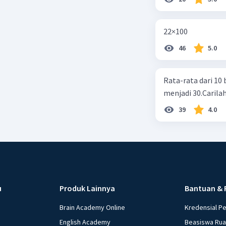
22×100
46
5.0
Rata-rata dari 10 
menjadi 30.Carilah
39
4.0
u
Produk Lainnya
Bantuan & 
Brain Academy Online
Kredensial P
English Academy
Beasiswa Ru