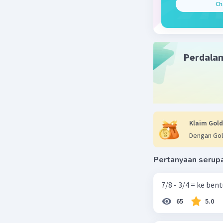
Ch
Beri R
Perdala
Klaim Gold
Dengan Gol
Pertanyaan serup
7/8 - 3/4 = ke be
65
5.0