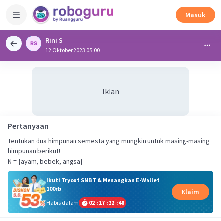
Masuk
Rini S
12 Oktober 2023 05:00
Iklan
Pertanyaan
Tentukan dua himpunan semesta yang mungkin untuk masing-masing
himpunan berikut!
N = {ayam, bebek, angsa}
Ikuti Tryout SNBT & Menangkan E-Wallet
100rb
Klaim
Habis dalam
02
:
17
:
22
:
48