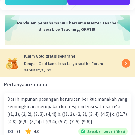
U
= 3 + (6 - 1) . (5) = 3+ (5) . (5) = 3 + 25= 28
6
U
= 3+ (7 - 1) . (5) = 3 + (6) . (5) = 3 + 30 = 33
7
Perdalam pemahamanmu bersama Master Teacher
Jadi, 3 bilangan selanjutnya dari pola barisan
di sesi Live Teaching, GRATIS!
bilangan tersebut adalah 23, 28, 33.
·
0.0
(
0
)
Balas
Beri Rating
Klaim Gold gratis sekarang!
Dengan Gold kamu bisa tanya soal ke Forum
sepuasnya, lho.
Pertanyaan serupa
Iklan
Dari himpunan pasangan berurutan berikut.manakah yang
kemungkinan merupakan ko- respondensi satu-satu? a.
{(1, 1), (2, 2), (3, 3), (4,4)} b. {(1, 2), (2, 3), (3, 4). (4,5)} c. {(2,7).
(4,8). (6,9). (8,7)} d. {(3.4), (5,7). (7, 9). (9,6)}
71
4.0
Jawaban terverifikasi