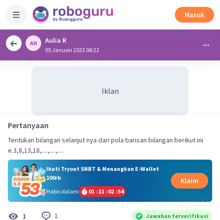
Masuk
Aulia R
05 Januari 2023 08:22
Iklan
Pertanyaan
Tentukan bilangan selanjut nya dari pola barisan bilangan berikut ini
e.3,8,13,18,....,....,....
Ikuti Tryout SNBT & Menangkan E-Wallet
100rb
Klaim
Habis dalam
01
:
11
:
02
:
54
1
1
Jawaban terverifikasi