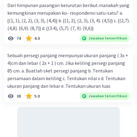
Dari himpunan pasangan berurutan berikut.manakah yang
kemungkinan merupakan ko- respondensi satu-satu? a.
{(1, 1), (2, 2), (3, 3), (4,4)} b. {(1, 2), (2, 3), (3, 4). (4,5)} c. {(2,7).
(4,8). (6,9). (8,7)} d. {(3.4), (5,7). (7, 9). (9,6)}
Iklan
74
4.0
Jawaban terverifikasi
Sebuah persegi panjang mempunyai ukuran panjang ( 3x +
4)cm dan lebar ( 2x + 1 ) cm. Jika keliling persegi panjang
85 cm. a. Buatlah sket persegi panjang b. Tentukan
persamaan dalam keliling c. Tentukan nilai x d. Tentukan
ukuran panjang dan lebar e. Tentukan ukuran luas
38
5.0
Jawaban terverifikasi