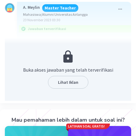
A. Meylin
Master Teacher
Mahasiswa/Alumni Universitas Airlangga
23 November 2023 03:30
Jawaban terverifikasi
Jawaban yang benar adalah 𝞪 = 20° dan 𝞱 = 128°
Asumsikan soal, Tentukan besar sudut 𝞪 dan 𝞱!
Buka akses jawaban yang telah terverifikasi
Ingat konsep berikut :
- Jumlah sudut dalam satu putaran adalah 360°
Lihat Iklan
- Jumlah sudut berpenyiku adalah 90°
- Jumlah sudut berpelurus adalah 180°
- Sudut yang saling bertolak belakang besarnya
sama.
Mau pemahaman lebih dalam untuk soal ini?
Pembahasan :
LATIHAN SOAL GRATIS!
Berdasarkan konsep diatas diperoleh :