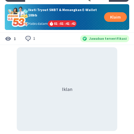
Ikuti Tryout SNBT & Menangkan E-Wallet
100rb
Klaim
Habis dalam
01
:
01
:
41
:
41
1
1
Jawaban terverifikasi
Iklan