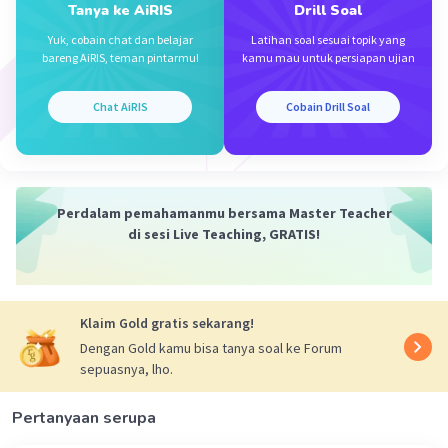
70° + 𝞪 = 90°
Tanya ke AiRIS
Drill Soal
𝞪 = 90° - 70°
Yuk, cobain chat dan belajar
Latihan soal sesuai topik yang
𝞪 = 20°
bareng AiRIS, teman pintarmu!
kamu mau untuk persiapan ujian
pada gambar sudut 𝞪 saling bertolak belakang
Chat AiRIS
Cobain Drill Soal
maka diperoleh :
90° + 70° + 𝞪 + 32° + 𝞱 + 𝞪 = 360°
90° + 70° + 20° + 32° + 𝞱 + 20° = 360°
232° + 𝞱 = 360°
Perdalam pemahamanmu bersama Master Teacher
𝞱 = 360° - 232°
di sesi Live Teaching, GRATIS!
𝞱 = 128°
Jadi, besar sudut 𝞪 dan 𝞱 pada setiap gambar
diatas adalah 𝞪 = 20° dan 𝞱 = 128°
Klaim Gold gratis sekarang!
Semoga membantu ya.
Dengan Gold kamu bisa tanya soal ke Forum
sepuasnya, lho.
·
0.0
(
0
)
Balas
Beri Rating
Pertanyaan serupa