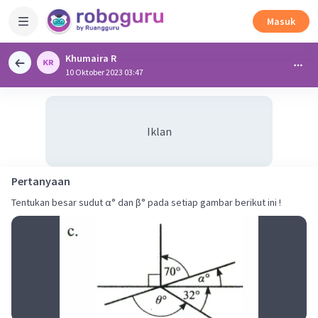
Masuk
Khumaira R
10 Oktober 2023 03:47
Iklan
Pertanyaan
Tentukan besar sudut α° dan β° pada setiap gambar berikut ini !