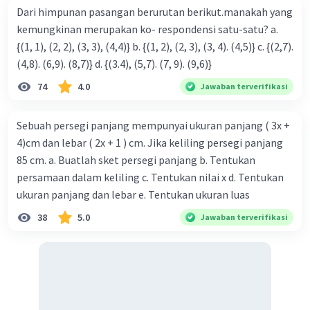
Iklan
Dari himpunan pasangan berurutan berikut.manakah yang
kemungkinan merupakan ko- respondensi satu-satu? a.
{(1, 1), (2, 2), (3, 3), (4,4)} b. {(1, 2), (2, 3), (3, 4). (4,5)} c. {(2,7).
(4,8). (6,9). (8,7)} d. {(3.4), (5,7). (7, 9). (9,6)}
74
4.0
Jawaban terverifikasi
Sebuah persegi panjang mempunyai ukuran panjang ( 3x +
4)cm dan lebar ( 2x + 1 ) cm. Jika keliling persegi panjang
85 cm. a. Buatlah sket persegi panjang b. Tentukan
persamaan dalam keliling c. Tentukan nilai x d. Tentukan
ukuran panjang dan lebar e. Tentukan ukuran luas
38
5.0
Jawaban terverifikasi