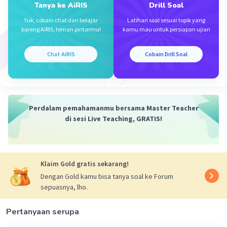
dengan sudut 35° maka diperoleh besar sudut 𝞪 =
Tanya ke AiRIS
Drill Soal
35°
Yuk, cobain chat dan belajar
Latihan soal sesuai topik yang
bareng AiRIS, teman pintarmu!
kamu mau untuk persiapan ujian
Sudut 𝞱 dan 𝞪 saling berpenyiku maka,
35° + 𝞱 = 90°
Chat AiRIS
Cobain Drill Soal
𝞱 = 90° - 35°
𝞱 = 55°
Jadi, besar sudut 𝞪 dan 𝞱 pada setiap gambar
Perdalam pemahamanmu bersama Master Teacher
diatas adalah 𝞪 = 35° dan 𝞱 = 55°
di sesi Live Teaching, GRATIS!
Semoga membantu ya.
·
0.0
(
0
)
Balas
Beri Rating
Klaim Gold gratis sekarang!
Dengan Gold kamu bisa tanya soal ke Forum
sepuasnya, lho.
Pertanyaan serupa