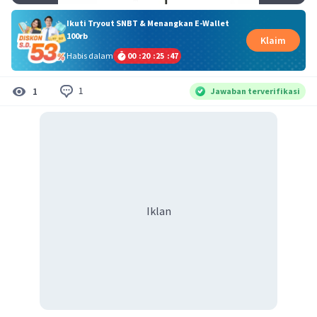
Ikuti Tryout SNBT & Menangkan E-Wallet
100rb
Klaim
Habis dalam
00
:
20
:
25
:
47
1
1
Jawaban terverifikasi
Iklan