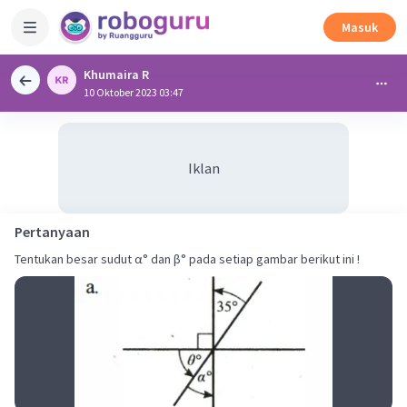
Masuk
Khumaira R
10 Oktober 2023 03:47
Iklan
Pertanyaan
Tentukan besar sudut α° dan β° pada setiap gambar berikut ini !