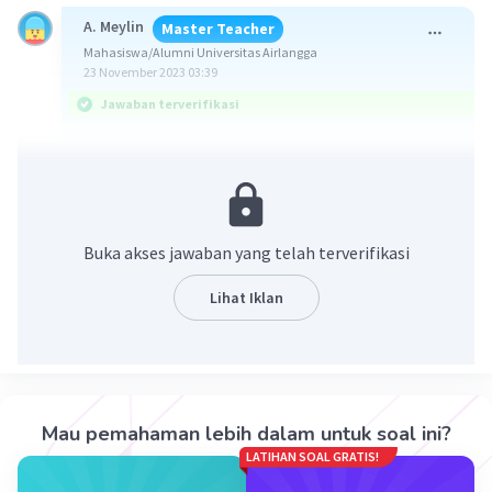
A. Meylin
Master Teacher
Mahasiswa/Alumni Universitas Airlangga
23 November 2023 03:39
Jawaban terverifikasi
Jawaban yang benar adalah 𝞪 = 35° dan 𝞱 = 55°
Asumsikan soal, Tentukan besar sudut 𝞪 dan 𝞱!
Buka akses jawaban yang telah terverifikasi
Ingat konsep berikut :
- Jumlah sudut dalam satu putaran adalah 360°
Lihat Iklan
- Jumlah sudut berpenyiku adalah 90°
- Jumlah sudut berpelurus adalah 180°
- Sudut yang saling bertolak belakang besarnya
sama.
Mau pemahaman lebih dalam untuk soal ini?
Pembahasan :
LATIHAN SOAL GRATIS!
Pada gambar sudut 𝞪 saling bertolak belakang