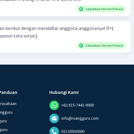
Jawaban terverifikasi
n berikut dengan mendaftar anggota-anggotanyal D={
yusun tata surya\}
Jawaban terverifikasi
Panduan
Hubungi Kami
erusahaan
+62 815-7441-0000
angguru
info@ruangguru.com
guru
guru
02130930000