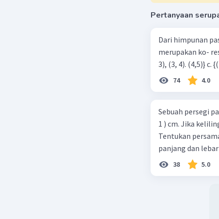
Pertanyaan serup
Dari himpunan pa
merupakan ko- respondensi satu-satu? a. {(1, 1), (2, 2), (3, 3), (4,4)} b. {(1, 2), (2,
74
4.0
Sebuah persegi pa
1 ) cm. Jika kelil
Tentukan persamaa
panjang dan lebar
38
5.0