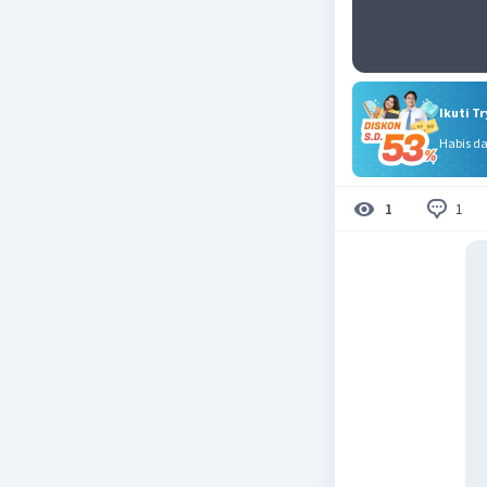
Ikuti T
Habis d
1
1