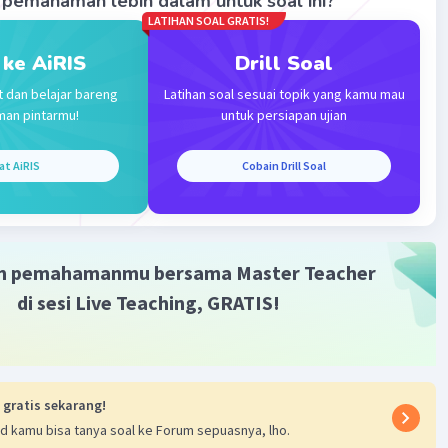
pemahaman lebih dalam untuk soal ini?
LATIHAN SOAL GRATIS!
·
0.0
(
0
)
Balas
ating
 ke AiRIS
Drill Soal
t dan belajar bareng
Latihan soal sesuai topik yang kamu mau
man pintarmu!
untuk persiapan ujian
at AiRIS
Cobain Drill Soal
Iklan
m pemahamanmu bersama Master Teacher
di sesi Live Teaching, GRATIS!
 gratis sekarang!
d kamu bisa tanya soal ke Forum sepuasnya, lho.