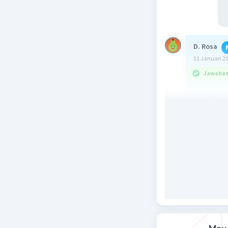
D. Rosa
11 Januari 2
Jawaban 
Jawaban :
Besarnya 
Sudut luru
Pembahas
o
α° = 180
β° = 2 x 80
θ° = 2 x 10
Dengan de