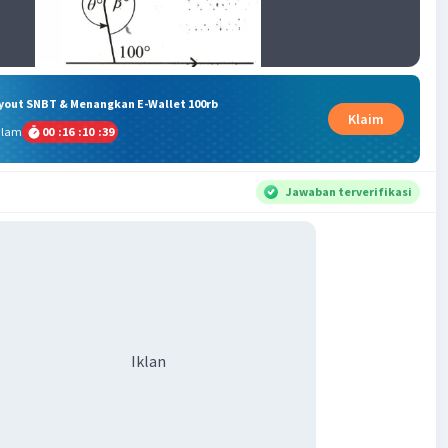
ryout SNBT & Menangkan E-Wallet 100rb
Klaim
alam
00
:
16
:
10
:
38
Jawaban terverifikasi
Iklan