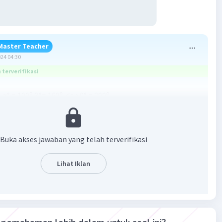
Master Teacher
024 04:30
terverifikasi
o
o
o
 α° = 100
β°= 160
, dan θ° = 200
sudut yang dicerminkan adalah sama besar.
o
s = 180
Buka akses jawaban yang telah terverifikasi
an :
Lihat Iklan
o
o
- 80
= 100
(Sudut Lurus)
o
o
= 160
o
o
0
= 200
o
o
o
mikian besar sudut α° = 100
β°= 160
, dan θ° = 200
.