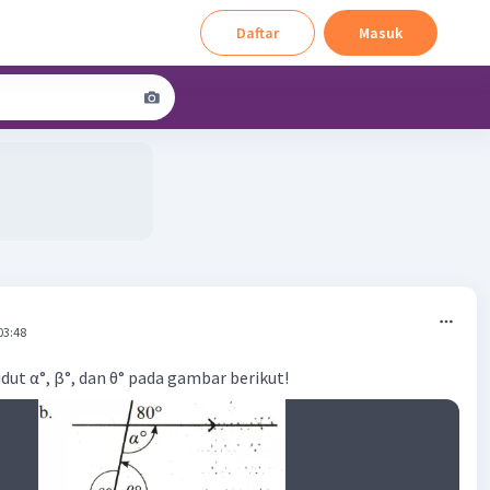
Daftar
Masuk
03:48
dut α°, β°, dan θ° pada gambar berikut!