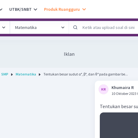
UTBK/SNBT
Produk Ruangguru
Iklan
SMP
Matematika
Tentukan besar sudut α°, β°, dan θ° pada gambar be...
Khumaira R
10 Oktober 2023 
Tentukan besar su