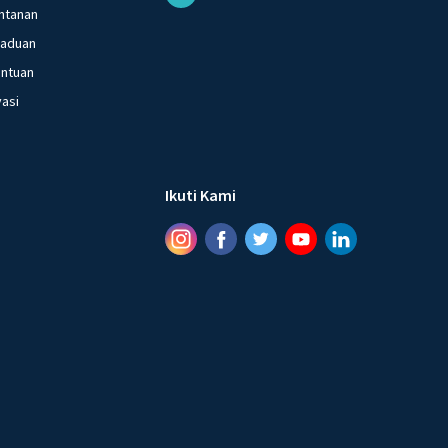
ntanan
gaduan
entuan
vasi
Ikuti Kami