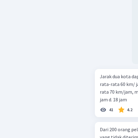
Jarak dua kota d
rata-rata 60 km/ 
rata 70 km/jam, maka waktu
jam d. 18 jam
41
4.2
Dari 200 orang pe
yang tidak diterima