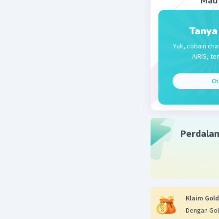
Mau 
Beri R
Tanya
Yuk, cobain cha
AiRIS, te
Ch
Perdala
Klaim Gold
Dengan Gol