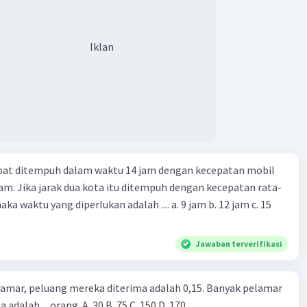
Iklan
apat ditempuh dalam waktu 14 jam dengan kecepatan mobil
jam. Jika jarak dua kota itu ditempuh dengan kecepatan rata-
 yang diperlukan adalah .... a. 9 jam b. 12 jam c. 15
Jawaban terverifikasi
lamar, peluang mereka diterima adalah 0,15. Banyak pelamar
 adalah ... orang. A. 30 B. 75 C. 150 D. 170