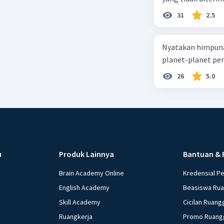
31
2.5
Nyatakan himpuna
planet-planet pen
26
5.0
u
Produk Lainnya
Bantuan & 
Brain Academy Online
Kredensial P
English Academy
Beasiswa Ru
Skill Academy
Cicilan Ruang
Ruangkerja
Promo Ruang