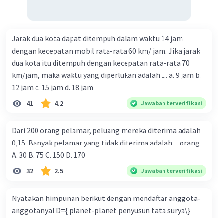
Jarak dua kota dapat ditempuh dalam waktu 14 jam
dengan kecepatan mobil rata-rata 60 km/ jam. Jika jarak
dua kota itu ditempuh dengan kecepatan rata-rata 70
km/jam, maka waktu yang diperlukan adalah .... a. 9 jam b.
12 jam c. 15 jam d. 18 jam
41
4.2
Jawaban terverifikasi
Dari 200 orang pelamar, peluang mereka diterima adalah
0,15. Banyak pelamar yang tidak diterima adalah ... orang.
A. 30 B. 75 C. 150 D. 170
32
2.5
Jawaban terverifikasi
Nyatakan himpunan berikut dengan mendaftar anggota-
anggotanyal D={ planet-planet penyusun tata surya\}