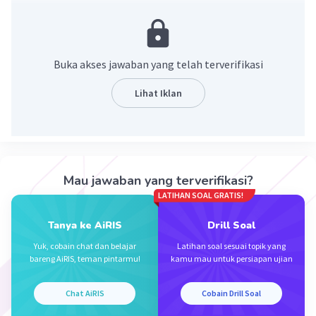
·
0.0
(
0
)
Balas
Beri Rating
Buka akses jawaban yang telah terverifikasi
Lihat Iklan
Iklan
Mau jawaban yang terverifikasi?
LATIHAN SOAL GRATIS!
Tanya ke AiRIS
Drill Soal
Yuk, cobain chat dan belajar
Latihan soal sesuai topik yang
bareng AiRIS, teman pintarmu!
kamu mau untuk persiapan ujian
Chat AiRIS
Cobain Drill Soal