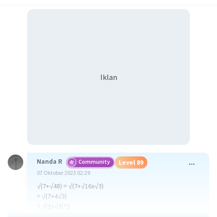
Iklan
Nanda R
Community
Level 89
07 Oktober 2023 02:29
√(7+√48) = √(7+√16x√3)
= √(7+4√3)
= √(2+√3)^2
= 2+√3.