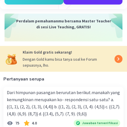
Perdalam pemahamanmu bersama Master Teacher
di sesi Live Teaching, GRATIS!
Klaim Gold gratis sekarang!
Dengan Gold kamu bisa tanya soal ke Forum
sepuasnya, lho.
Pertanyaan serupa
Dari himpunan pasangan berurutan berikut.manakah yang
kemungkinan merupakan ko- respondensi satu-satu? a.
{(1, 1), (2, 2), (3, 3), (4,4)} b. {(1, 2), (2, 3), (3, 4). (4,5)} c. {(2,7).
(4,8). (6,9). (8,7)} d. {(3.4), (5,7). (7, 9). (9,6)}
75
4.0
Jawaban terverifikasi