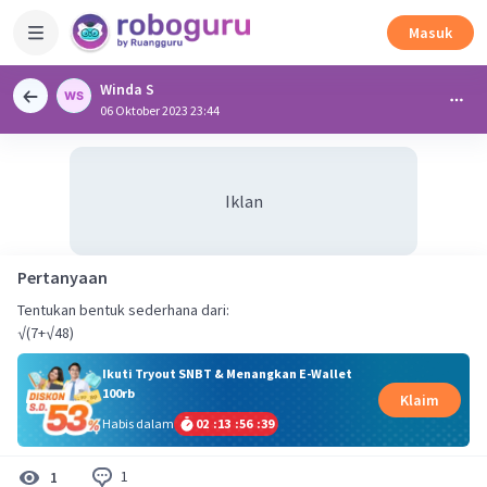
Masuk
Winda S
06 Oktober 2023 23:44
Iklan
Pertanyaan
Tentukan bentuk sederhana dari:
√(7+√48)
Ikuti Tryout SNBT & Menangkan E-Wallet
100rb
Klaim
Habis dalam
02
:
13
:
56
:
39
1
1