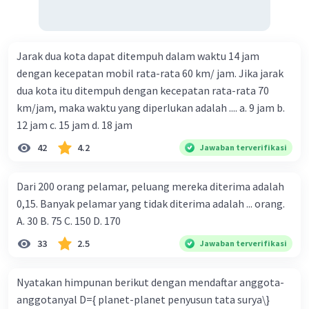
Jarak dua kota dapat ditempuh dalam waktu 14 jam
dengan kecepatan mobil rata-rata 60 km/ jam. Jika jarak
dua kota itu ditempuh dengan kecepatan rata-rata 70
km/jam, maka waktu yang diperlukan adalah .... a. 9 jam b.
12 jam c. 15 jam d. 18 jam
42
4.2
Jawaban terverifikasi
Dari 200 orang pelamar, peluang mereka diterima adalah
0,15. Banyak pelamar yang tidak diterima adalah ... orang.
A. 30 B. 75 C. 150 D. 170
33
2.5
Jawaban terverifikasi
Nyatakan himpunan berikut dengan mendaftar anggota-
anggotanyal D={ planet-planet penyusun tata surya\}