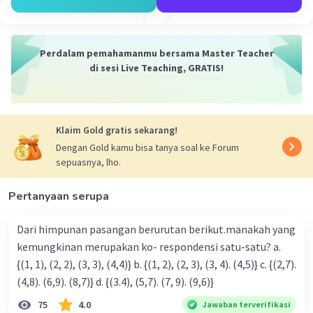
Perdalam pemahamanmu bersama Master Teacher
di sesi Live Teaching, GRATIS!
Klaim Gold gratis sekarang!
Dengan Gold kamu bisa tanya soal ke Forum
sepuasnya, lho.
Pertanyaan serupa
Dari himpunan pasangan berurutan berikut.manakah yang
kemungkinan merupakan ko- respondensi satu-satu? a.
{(1, 1), (2, 2), (3, 3), (4,4)} b. {(1, 2), (2, 3), (3, 4). (4,5)} c. {(2,7).
(4,8). (6,9). (8,7)} d. {(3.4), (5,7). (7, 9). (9,6)}
75
4.0
Jawaban terverifikasi