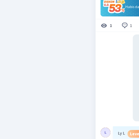
Habis d
1
1
Ly L
Leve