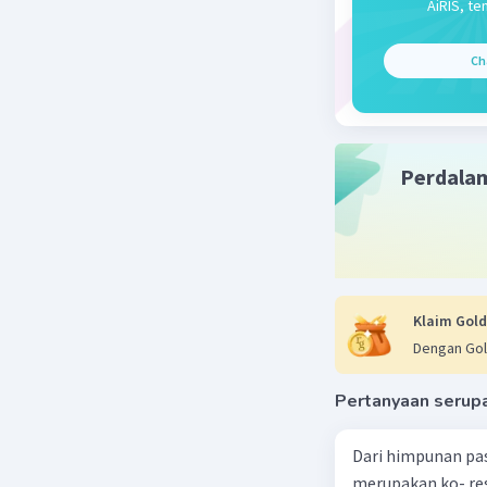
AiRIS, te
Ch
Perdala
Klaim Gold
Dengan Gol
Pertanyaan serup
Dari himpunan pa
merupakan ko- respondensi satu-satu? a. {(1, 1), (2, 2), (3, 3), (4,4)} b. {(1, 2), (2,