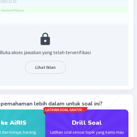
2023 12:23
terverifikasi
a E' (10,-6)
n cara ada di gambar
Buka akses jawaban yang telah terverifikasi
Lihat Iklan
pemahaman lebih dalam untuk soal ini?
·
5.0
(
2
)
Balas
ating
LATIHAN SOAL GRATIS!
 ke AiRIS
Drill Soal
t dan belajar bareng
Latihan soal sesuai topik yang kamu mau