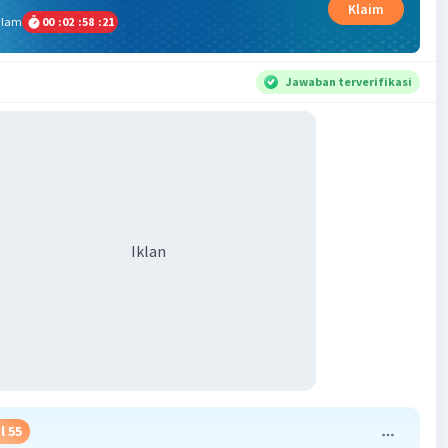
Klaim
alam
00
:
02
:
58
:
20
Jawaban terverifikasi
Iklan
l 55