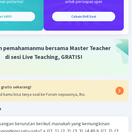
man pintarmu!
untuk persiapan ujian
at AiRIS
Cobain Drill Soal
Iklan
m pemahamanmu bersama Master Teacher
di sesi Live Teaching, GRATIS!
 gratis sekarang!
d kamu bisa tanya soal ke Forum sepuasnya, lho.
a
sangan berurutan berikut.manakah yang kemungkinan