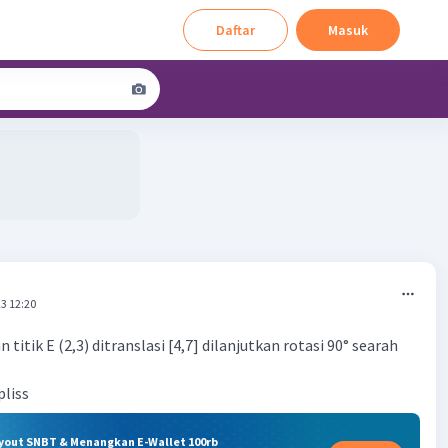
Daftar
Masuk
3 12:20
titik E (2,3) ditranslasi [4,7] dilanjutkan rotasi 90° searah
pliss
ryout SNBT & Menangkan E-Wallet 100rb