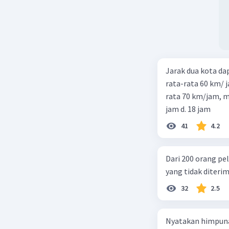
Jarak dua kota d
rata-rata 60 km/ 
rata 70 km/jam, maka waktu
jam d. 18 jam
41
4.2
Dari 200 orang pe
yang tidak diterima
32
2.5
Nyatakan himpuna