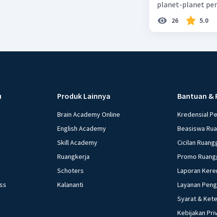
planet-planet pen
26
5.0
u
Produk Lainnya
Bantuan & 
Brain Academy Online
Kredensial P
English Academy
Beasiswa Ru
Skill Academy
Cicilan Ruang
Ruangkerja
Promo Ruang
Schoters
Laporan Kere
ess
Kalananti
Layanan Pen
Syarat & Ket
Kebijakan Pri