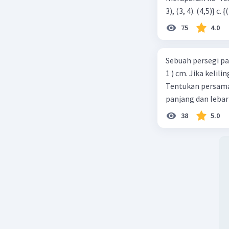
75
4.0
Sebuah persegi pa
1 ) cm. Jika kelil
Tentukan persamaa
panjang dan lebar
38
5.0