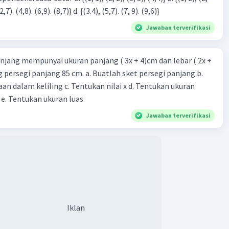
3), (3, 4). (4,5)} c. {(2,7). (4,8). (6,9). (8,7)} d. {(3.4), (5,7). (7, 9). (9,6)}
Jawaban terverifikasi
njang mempunyai ukuran panjang ( 3x + 4)cm dan lebar ( 2x +
ing persegi panjang 85 cm. a. Buatlah sket persegi panjang b.
n dalam keliling c. Tentukan nilai x d. Tentukan ukuran
 e. Tentukan ukuran luas
Jawaban terverifikasi
Iklan