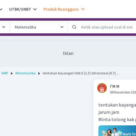
UTBK/SNBT
Produk Ruangguru
Iklan
SMP
Matematika
tentukan bayangan titik E (2,3) ditranslasi [4,7] ...
I'M M
08 November 202
tentukan bayangan 
jarum jam
Minta tolong kak 
Ikuti T