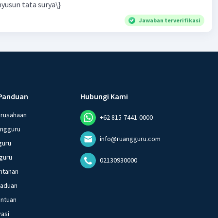
yusun tata surya\}
Jawaban terverifikasi
Panduan
Hubungi Kami
erusahaan
+62 815-7441-0000
angguru
info@ruangguru.com
guru
guru
02130930000
ntanan
gaduan
entuan
vasi