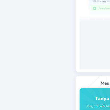
09 November 
Jawaban 
Jawabanny
Penjelasa
Mau 
Beri R
Tanya
Yuk, cobain cha