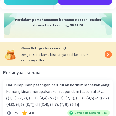
Iklan
Perdalam pemahamanmu bersama Master Teacher
di sesi Live Teaching, GRATIS!
Klaim Gold gratis sekarang!
Dengan Gold kamu bisa tanya soal ke Forum
sepuasnya, lho.
Pertanyaan serupa
Dari himpunan pasangan berurutan berikut.manakah yang
kemungkinan merupakan ko- respondensi satu-satu? a.
{(1, 1), (2, 2), (3, 3), (4,4)} b. {(1, 2), (2, 3), (3, 4). (4,5)} c. {(2,7).
(4,8). (6,9). (8,7)} d. {(3.4), (5,7). (7, 9). (9,6)}
75
4.0
Jawaban terverifikasi