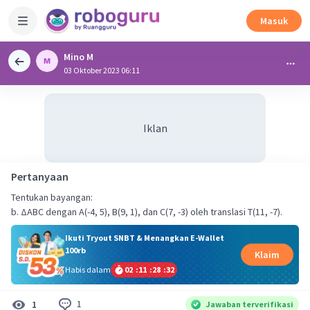
Masuk
Mino M
03 Oktober 2023 06:11
Iklan
Pertanyaan
Tentukan bayangan:
b. ∆ABC dengan A(-4, 5), B(9, 1), dan C(7, -3) oleh translasi T(11, -7).
Ikuti Tryout SNBT & Menangkan E-Wallet
100rb
Klaim
Habis dalam
02
:
11
:
28
:
32
1
1
Jawaban terverifikasi