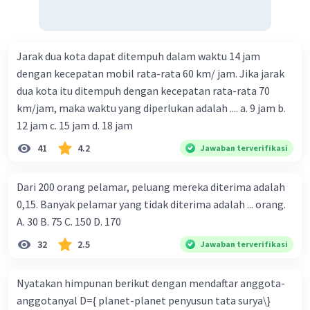
Jarak dua kota dapat ditempuh dalam waktu 14 jam
dengan kecepatan mobil rata-rata 60 km/ jam. Jika jarak
dua kota itu ditempuh dengan kecepatan rata-rata 70
km/jam, maka waktu yang diperlukan adalah .... a. 9 jam b.
12 jam c. 15 jam d. 18 jam
41
4.2
Jawaban terverifikasi
Dari 200 orang pelamar, peluang mereka diterima adalah
0,15. Banyak pelamar yang tidak diterima adalah ... orang.
A. 30 B. 75 C. 150 D. 170
32
2.5
Jawaban terverifikasi
Nyatakan himpunan berikut dengan mendaftar anggota-
anggotanyal D={ planet-planet penyusun tata surya\}