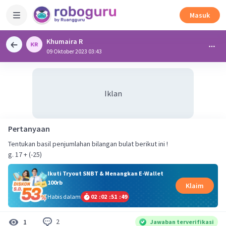
Masuk
Khumaira R
09 Oktober 2023 03:43
Iklan
Pertanyaan
Tentukan basil penjumlahan bilangan bulat berikut ini !
g. 17 + (-25)
Ikuti Tryout SNBT & Menangkan E-Wallet
100rb
Klaim
Habis dalam
02
:
02
:
51
:
49
2
1
Jawaban terverifikasi