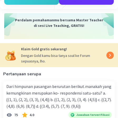
Perdalam pemahamanmu bersama Master Teacher
di sesi Live Teaching, GRATIS!
Klaim Gold gratis sekarang!
Dengan Gold kamu bisa tanya soal ke Forum
sepuasnya, lho.
Pertanyaan serupa
Dari himpunan pasangan berurutan berikut.manakah yang
kemungkinan merupakan ko- respondensi satu-satu? a.
{(1, 1), (2, 2), (3, 3), (4,4)} b. {(1, 2), (2, 3), (3, 4). (4,5)} c. {(2,7).
(4,8). (6,9). (8,7)} d. {(3.4), (5,7). (7, 9). (9,6)}
75
4.0
Jawaban terverifikasi