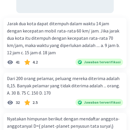
Jarak dua kota dapat ditempuh dalam waktu 14 jam
dengan kecepatan mobil rata-rata 60 km/ jam. Jika jarak
dua kota itu ditempuh dengan kecepatan rata-rata 70
km/jam, maka waktu yang diperlukan adalah .... a. 9 jam b.
12 jam c. 15 jam d. 18 jam
41
4.2
Jawaban terverifikasi
Dari 200 orang pelamar, peluang mereka diterima adalah
0,15. Banyak pelamar yang tidak diterima adalah ... orang.
A. 30 B. 75 C. 150 D. 170
32
2.5
Jawaban terverifikasi
Nyatakan himpunan berikut dengan mendaftar anggota-
anggotanyal D={ planet-planet penyusun tata surya\}