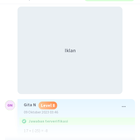
Iklan
Gita N
Level 8
09 Oktober 2023 03:46
Jawaban terverifikasi
17 + (-25) = -8