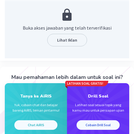
·
0.0
(
0
)
Balas
Beri Rating
Nanda R
Community
Level 89
Buka akses jawaban yang telah terverifikasi
09 Oktober 2023 05:38
Jawaban terverifikasi
Lihat Iklan
jawabannya adalah -8.
Iklan
17+(-25) = 17-25 = -8.
·
0.0
(
0
)
Balas
Beri Rating
Mau pemahaman lebih dalam untuk soal ini?
LATIHAN SOAL GRATIS!
Tanya ke AiRIS
Drill Soal
Yuk, cobain chat dan belajar
Latihan soal sesuai topik yang
bareng AiRIS, teman pintarmu!
kamu mau untuk persiapan ujian
Chat AiRIS
Cobain Drill Soal