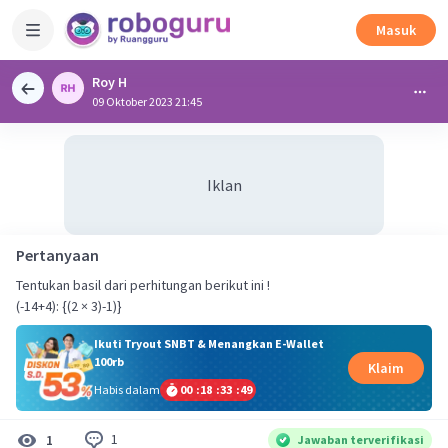
Masuk
Roy H
09 Oktober 2023 21:45
Iklan
Pertanyaan
Tentukan basil dari perhitungan berikut ini !
(-14+4): {(2 × 3)-1)}
Ikuti Tryout SNBT & Menangkan E-Wallet
100rb
Klaim
Habis dalam
00
:
18
:
33
:
49
1
1
Jawaban terverifikasi