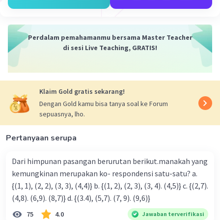
= -2
Jadi, hasil dari perhitungan diatas adalah -2.
Perdalam pemahamanmu bersama Master Teacher
·
5.0
(
1
)
Balas
Beri Rating
di sesi Live Teaching, GRATIS!
Klaim Gold gratis sekarang!
Dengan Gold kamu bisa tanya soal ke Forum
sepuasnya, lho.
Iklan
Pertanyaan serupa
Dari himpunan pasangan berurutan berikut.manakah yang
kemungkinan merupakan ko- respondensi satu-satu? a.
{(1, 1), (2, 2), (3, 3), (4,4)} b. {(1, 2), (2, 3), (3, 4). (4,5)} c. {(2,7).
(4,8). (6,9). (8,7)} d. {(3.4), (5,7). (7, 9). (9,6)}
75
4.0
Jawaban terverifikasi