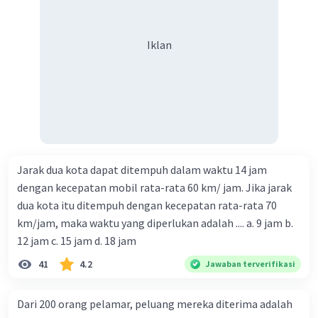
I sebagai titik pangkal sehingga I adalah titik
sudut. Garis IH dan IF adalah sebagai kaki
sudutnya.
Iklan
10. Sudut IFG
F sebagai titik pangkal sehingga F adalah titik
sudut. Garis FI dan FG adalah sebagai kaki
sudutnya.
11. Sudut CFI
F sebagai titik pangkal sehingga F adalah titik
sudut. Garis FC dan FI adalah sebagai kaki
Jarak dua kota dapat ditempuh dalam waktu 14 jam
sudutnya.
dengan kecepatan mobil rata-rata 60 km/ jam. Jika jarak
12. Sudut LIF
dua kota itu ditempuh dengan kecepatan rata-rata 70
I sebagai titik pangkal sehingga I adalah titik
km/jam, maka waktu yang diperlukan adalah .... a. 9 jam b.
sudut. Garis IL dan IF adalah sebagai kaki
12 jam c. 15 jam d. 18 jam
sudutnya.
13. Sudut ILC
41
4.2
Jawaban terverifikasi
L sebagai titik pangkal sehingga I adalah titik
sudut. Garis LI dan LC adalah sebagai kaki
Dari 200 orang pelamar, peluang mereka diterima adalah
sudutnya.