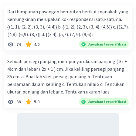
sudut. Garis LA dan LK adalah sebagai kaki
sudutnya.
Dari himpunan pasangan berurutan berikut.manakah yang
5. Susdut JIL
kemungkinan merupakan ko- respondensi satu-satu? a.
I sebagai titik pangkal sehingga I adalah titik
{(1, 1), (2, 2), (3, 3), (4,4)} b. {(1, 2), (2, 3), (3, 4). (4,5)} c. {(2,7).
sudut. Garis IJ dan IL adalah sebagai kaki
(4,8). (6,9). (8,7)} d. {(3.4), (5,7). (7, 9). (9,6)}
sudutnya.
74
4.0
6. Sudut ILK
Jawaban terverifikasi
L sebagai titik pangkal sehingga L adalah titik
sudut. Garis LI dan LK adalah sebagai kaki
Sebuah persegi panjang mempunyai ukuran panjang ( 3x +
sudutnya.
4)cm dan lebar ( 2x + 1 ) cm. Jika keliling persegi panjang
7. Sudut EFC
85 cm. a. Buatlah sket persegi panjang b. Tentukan
F sebagai titik pangkal sehingga F adalah titik
persamaan dalam keliling c. Tentukan nilai x d. Tentukan
sudut. Garis FE dan FC adalah sebagai kaki
ukuran panjang dan lebar e. Tentukan ukuran luas
sudutnya.
38
5.0
Jawaban terverifikasi
8. Sudut DCF
C sebagai titik pangkal sehingga C adalah titik
sudut. Garis CD dan CF adalah sebagai kaki
sudutnya.
9. Sudut HIF