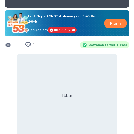
Ikuti Tryout SNBT & Menangkan E-Wallet
100rb
Klaim
Habis dalam
00
:
13
:
16
:
41
1
1
Jawaban terverifikasi
Iklan