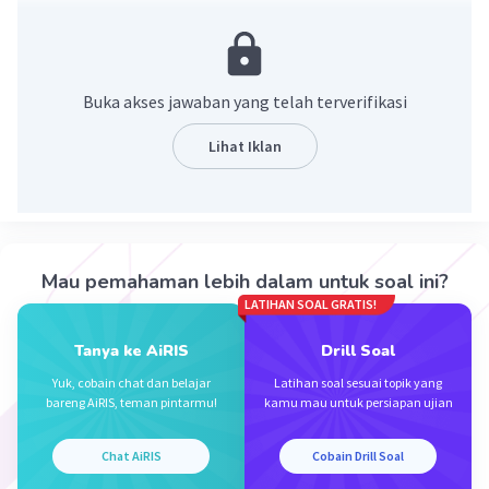
Pembahasan
Jika A adalah himpunan, maka banyaknya anggota
himpunan A dapat disimbolkan dengan n(A)
Buka akses jawaban yang telah terverifikasi
N = { x|x adalah hari yang namanya tidak berhuruf awal S}
Lihat Iklan
= {Rabu, Kamis, Jumat, Minggu}
n(N) = 4
Jadi, jawaban yang tepat adalah 4
·
0.0
(
0
)
Balas
Beri Rating
Mau pemahaman lebih dalam untuk soal ini?
LATIHAN SOAL GRATIS!
Tanya ke AiRIS
Drill Soal
Yuk, cobain chat dan belajar
Latihan soal sesuai topik yang
bareng AiRIS, teman pintarmu!
kamu mau untuk persiapan ujian
Iklan
Chat AiRIS
Cobain Drill Soal