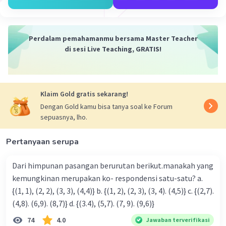
Perdalam pemahamanmu bersama Master Teacher
di sesi Live Teaching, GRATIS!
Klaim Gold gratis sekarang!
Dengan Gold kamu bisa tanya soal ke Forum
sepuasnya, lho.
Pertanyaan serupa
Dari himpunan pasangan berurutan berikut.manakah yang
kemungkinan merupakan ko- respondensi satu-satu? a.
{(1, 1), (2, 2), (3, 3), (4,4)} b. {(1, 2), (2, 3), (3, 4). (4,5)} c. {(2,7).
(4,8). (6,9). (8,7)} d. {(3.4), (5,7). (7, 9). (9,6)}
74
4.0
Jawaban terverifikasi