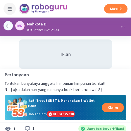
Masuk
Mahkota D
09 Oktober 2023 23:34
Iklan
Pertanyaan
Tentukan banyaknya anggota himpunan-himpunan berikut!
N = { x|x adalah hari yang namanya tidak berhuruf awal S}
Ikuti Tryout SNBT & Menangkan E-Wallet
100rb
Klaim
Habis dalam
01
:
04
:
25
:
18
1
1
Jawaban terverifikasi