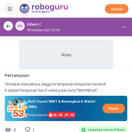
Masuk
Edwin C
09 Oktober 2023 23:34
Iklan
Pertanyaan
Tentukan banyaknya anggota himpunan-himpunan berikut!
K adalah himpunan huruf vokal pada kata "INDONESIA".
Ikuti Tryout SNBT & Menangkan E-Wallet
100rb
Klaim
Habis dalam
01
:
01
:
37
:
30
1
2
Jawaban terverifikasi