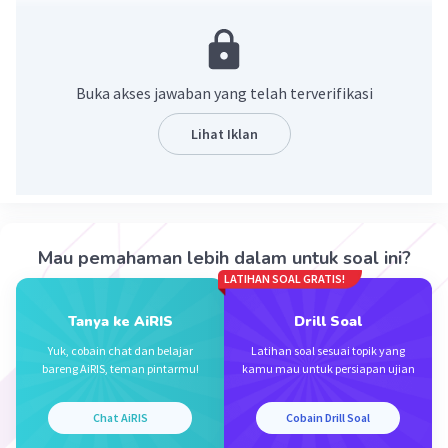
Ingat konsep berikut ini:
Anggota himpunan adalah objek-objek yang
membentuk himpunan
Buka akses jawaban yang telah terverifikasi
K = himpun huruf vokal
Lihat Iklan
K = {a, i, u, e, o}
K pada kata INDONESIA = {I, O, E, A}
n(K) = 4
Jadi, banyak banyak anggota K adalah 4.
Mau pemahaman lebih dalam untuk soal ini?
LATIHAN SOAL GRATIS!
·
0.0
(
0
)
Balas
Beri Rating
Tanya ke AiRIS
Drill Soal
Yuk, cobain chat dan belajar
Latihan soal sesuai topik yang
bareng AiRIS, teman pintarmu!
kamu mau untuk persiapan ujian
Chat AiRIS
Cobain Drill Soal