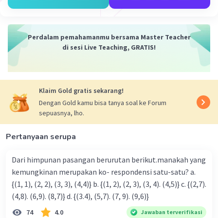
Iklan
Perdalam pemahamanmu bersama Master Teacher
di sesi Live Teaching, GRATIS!
Klaim Gold gratis sekarang!
Dengan Gold kamu bisa tanya soal ke Forum
sepuasnya, lho.
Pertanyaan serupa
Dari himpunan pasangan berurutan berikut.manakah yang
kemungkinan merupakan ko- respondensi satu-satu? a.
{(1, 1), (2, 2), (3, 3), (4,4)} b. {(1, 2), (2, 3), (3, 4). (4,5)} c. {(2,7).
(4,8). (6,9). (8,7)} d. {(3.4), (5,7). (7, 9). (9,6)}
74
4.0
Jawaban terverifikasi