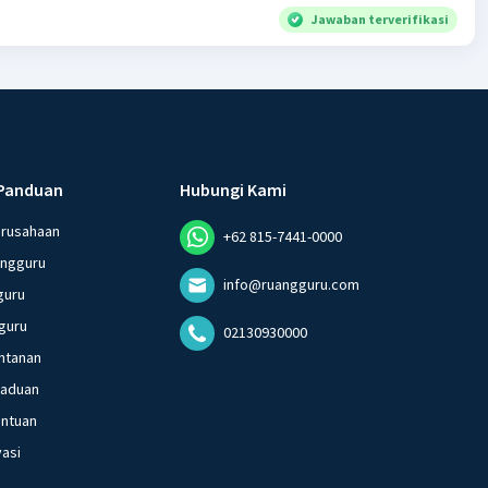
Jawaban terverifikasi
Panduan
Hubungi Kami
erusahaan
+62 815-7441-0000
angguru
info@ruangguru.com
guru
guru
02130930000
ntanan
gaduan
entuan
vasi