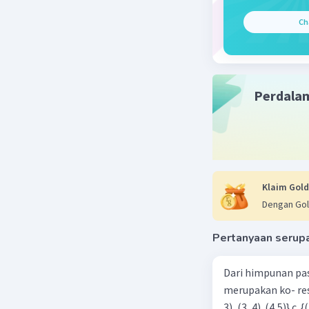
elemen di
Ch
Beri R
Perdala
Klaim Gold
Dengan Gol
Pertanyaan serup
Dari himpunan pa
merupakan ko- respondensi satu-satu? a. {(1, 1), (2, 2), (3, 3), (4,4)} b. {(1, 2), (2,