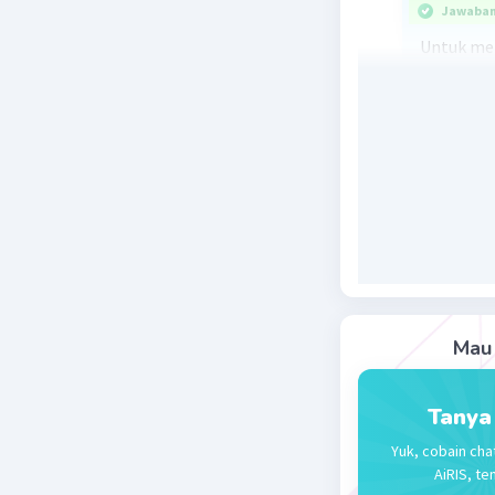
Jawaban 
Untuk me
satu dari
prinsip p
pemetaan 
Himpunan 
elemen (1
untuk me
tanpa ada
Ini adala
dengan me
Mau 
elemen da
Tanya
P(3, 3) = 3!
Yuk, cobain cha
Jadi, ter
AiRIS, te