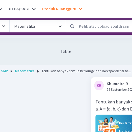
UTBK/SNBT
Produk Ruangguru
Iklan
SMP
Matematika
Tentukan banyak semua kemungkinan korespondensi sa...
Khumaira R
28 September 20
Tentukan banyak s
a. A = {a, b, c} dan B 
Ikuti T
Habis d