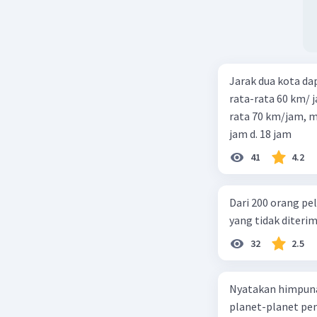
Jarak dua kota d
rata-rata 60 km/ 
rata 70 km/jam, maka waktu
jam d. 18 jam
41
4.2
Dari 200 orang pe
yang tidak diterima
32
2.5
Nyatakan himpuna
planet-planet pen