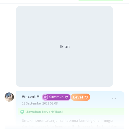
Iklan
Vincent M
Community
Level 73
28 September 2023 08:08
Jawaban terverifikasi
Untuk menentukan jumlah semua kemungkinan fungsi
dari himpunan A ke himpunan B, di mana A = {a, b, c} dan