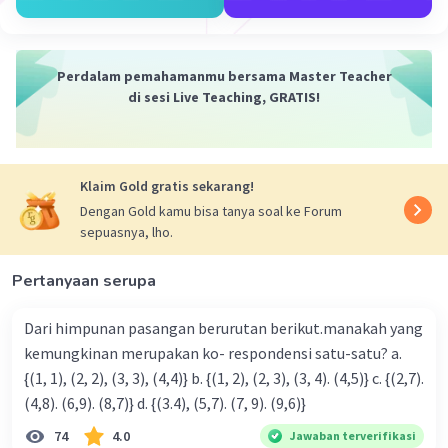
Perdalam pemahamanmu bersama Master Teacher
di sesi Live Teaching, GRATIS!
Iklan
Klaim Gold gratis sekarang!
Dengan Gold kamu bisa tanya soal ke Forum
sepuasnya, lho.
Pertanyaan serupa
Dari himpunan pasangan berurutan berikut.manakah yang
kemungkinan merupakan ko- respondensi satu-satu? a.
{(1, 1), (2, 2), (3, 3), (4,4)} b. {(1, 2), (2, 3), (3, 4). (4,5)} c. {(2,7).
(4,8). (6,9). (8,7)} d. {(3.4), (5,7). (7, 9). (9,6)}
74
4.0
Jawaban terverifikasi