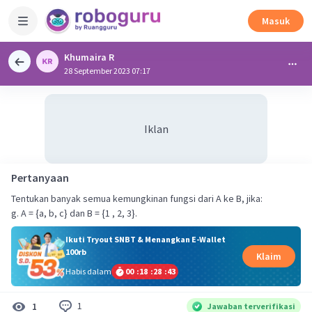
Masuk
Khumaira R
28 September 2023 07:17
Iklan
Pertanyaan
Tentukan banyak semua kemungkinan fungsi dari A ke B, jika:
g. A = {a, b, c} dan B = {1 , 2, 3}.
Ikuti Tryout SNBT & Menangkan E-Wallet
100rb
Klaim
Habis dalam
00
:
18
:
28
:
42
1
1
Jawaban terverifikasi