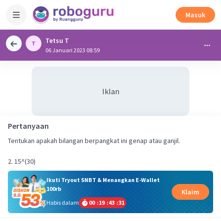
Masuk
Tetsu T
06 Januari 2023 08:59
Iklan
Pertanyaan
Tentukan apakah bilangan berpangkat ini genap atau ganjil.
2. 15^(30)
Ikuti Tryout SNBT & Menangkan E-Wallet
100rb
Klaim
Habis dalam
00
:
19
:
43
:
31