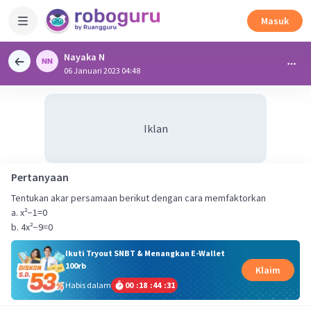
Masuk
Nayaka N
06 Januari 2023 04:48
Iklan
Pertanyaan
Tentukan akar persamaan berikut dengan cara memfaktorkan
a. x²−1=0
b. 4x²−9=0
Ikuti Tryout SNBT & Menangkan E-Wallet
100rb
Klaim
Habis dalam
00
:
18
:
44
:
30