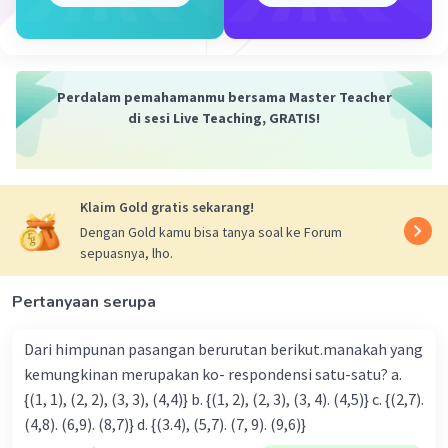
Jadi, jawabannya adalah
a. x = 1 atau x = -1
b. x = 3/2 atau x = -3/2
·
0.0
(
0
)
Balas
Beri Rating
Perdalam pemahamanmu bersama Master Teacher
di sesi Live Teaching, GRATIS!
Klaim Gold gratis sekarang!
Dengan Gold kamu bisa tanya soal ke Forum
sepuasnya, lho.
Iklan
Pertanyaan serupa
Dari himpunan pasangan berurutan berikut.manakah yang
kemungkinan merupakan ko- respondensi satu-satu? a.
{(1, 1), (2, 2), (3, 3), (4,4)} b. {(1, 2), (2, 3), (3, 4). (4,5)} c. {(2,7).
(4,8). (6,9). (8,7)} d. {(3.4), (5,7). (7, 9). (9,6)}