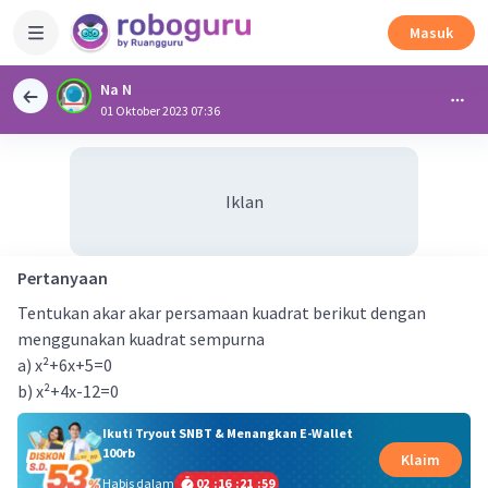
Masuk
Na N
01 Oktober 2023 07:36
Iklan
Pertanyaan
Tentukan akar akar persamaan kuadrat berikut dengan
menggunakan kuadrat sempurna
a) x²+6x+5=0
b) x²+4x-12=0
Ikuti Tryout SNBT & Menangkan E-Wallet
100rb
Klaim
Habis dalam
02
:
16
:
21
:
59