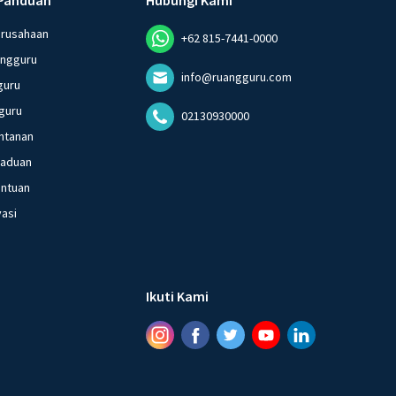
erusahaan
+62 815-7441-0000
angguru
info@ruangguru.com
guru
guru
02130930000
ntanan
gaduan
entuan
vasi
Ikuti Kami