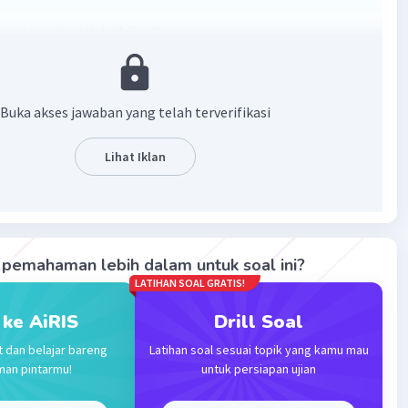
ang tepat adalah (1/3, -3)
an :
3 = 0
Buka akses jawaban yang telah terverifikasi
 - 3 = 0
 1(x + 3) = 0
Lihat Iklan
+ 3) = 0
au x
= -3
2
·
0.0
(
0
)
Balas
ating
pemahaman lebih dalam untuk soal ini?
ang L
Level 25
LATIHAN SOAL GRATIS!
i 2024 09:00
imakasih kak 🙏🏻
 ke AiRIS
Drill Soal
t dan belajar bareng
Latihan soal sesuai topik yang kamu mau
man pintarmu!
untuk persiapan ujian
Gold
Level 87