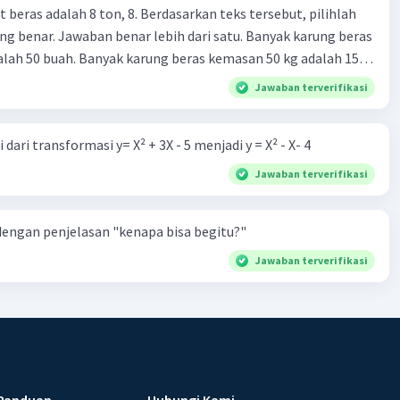
 beras adalah 8 ton, 8. Berdasarkan teks tersebut, pilihlah
g benar. Jawaban benar lebih dari satu. Banyak karung beras
lah 50 buah. Banyak karung beras kemasan 50 kg adalah 150
 beras dalam kemasan 25 kg adalah 2 ton. Perbandingan berat
Jawaban terverifikasi
g dan 50 kg dalam truk adalah 1: 3. 9. Berdasarkan teks
ya setiap beras karung kecil adalah Rp7.500 dan karung besar
dari transformasi y= X² + 3X - 5 menjadi y = X² - X- 4
ah biaya angkut semua beras yang harus dibayar oleh Bu
00 C. Rp2.312.000 B. Rp2.475.000 D. Rp2.280.000
Jawaban terverifikasi
engan penjelasan "kenapa bisa begitu?"
Jawaban terverifikasi
Panduan
Hubungi Kami