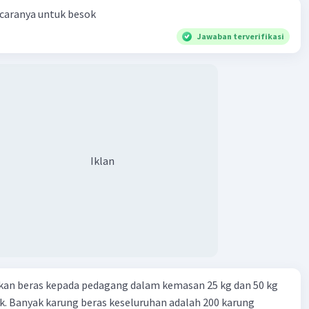
100) / 6
 caranya untuk besok
0) / 6
Jawaban terverifikasi
: Hitung nilai akar-akar persamaan
s di atas, kita dapat menghitung dua nilai akar persamaan
10) / 6 = 2/6 = 1/3
10) / 6 = -18/6 = -3
Iklan
-akar persamaan kuadrat 3x^2 + 8x - 3 = 0 adalah:
mikian, telah ditemukan dua akar-akar persamaan kuadrat
kan beras kepada pedagang dalam kemasan 25 kg dan 50 kg
·
0.0
(
0
)
Balas
ating
. Banyak karung beras keseluruhan adalah 200 karung