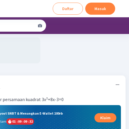
Daftar
Masuk
1
ar persamaan kuadrat 3x²+8x-3=0
ryout SNBT & Menangkan E-Wallet 100rb
Klaim
alam
01
:
09
:
09
:
31