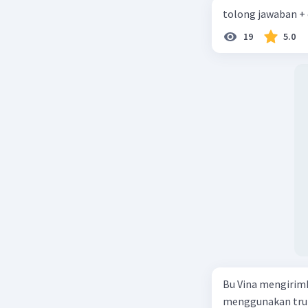
x = (-8 ± √
tolong jawaban +
x = (-8 ± 1
19
5.0
Langkah 3
Dari rumu
kuadrat:
x1 = (-8 + 
x2 = (-8 - 
Jadi, akar
x1 = 1/3
x2 = -3
Dengan de
tersebut.
Bu Vina mengirim
Beri R
menggunakan truk