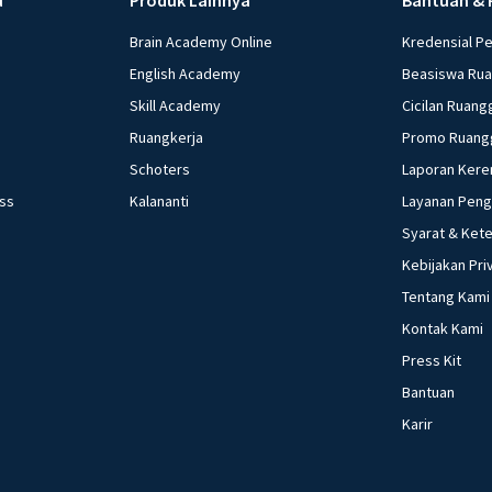
Brain Academy Online
Kredensial P
English Academy
Beasiswa Ru
Skill Academy
Cicilan Ruang
Ruangkerja
Promo Ruang
Schoters
Laporan Kere
ess
Kalananti
Layanan Pen
Syarat & Ket
Kebijakan Pri
Tentang Kami
Kontak Kami
Press Kit
Bantuan
Karir