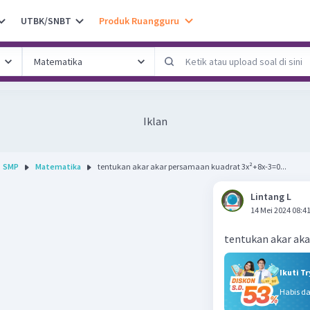
UTBK/SNBT
Produk Ruangguru
Iklan
SMP
Matematika
tentukan akar akar persamaan kuadrat 3x²+8x-3=0...
Lintang L
14 Mei 2024 08:4
tentukan akar ak
Ikuti T
Habis d