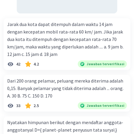
Beda antara U₁ dengan U₂
b = U₂ − U₁ = 1 − (−1) = 1 + 1 = 2
Jarak dua kota dapat ditempuh dalam waktu 14 jam
Beda antara U₂ dengan U₃
b = U₃ − U₂ = 3 − 1 = 2
dengan kecepatan mobil rata-rata 60 km/ jam. Jika jarak
Beda antara U₃ dengan U
dua kota itu ditempuh dengan kecepatan rata-rata 70
4
b = U
− U₃ = 5 − 3 = 2
km/jam, maka waktu yang diperlukan adalah .... a. 9 jam b.
4
12 jam c. 15 jam d. 18 jam
Sehingga suku berikutnya adalah:
42
4.2
Jawaban terverifikasi
U
= U
+ b = 5 + 2 = 7
5
4
Jadi, 3 bilangan selanjutnya dari pola barisan
Dari 200 orang pelamar, peluang mereka diterima adalah
bilangan tersebut adalah 9, 13 dan 7.
0,15. Banyak pelamar yang tidak diterima adalah ... orang.
A. 30 B. 75 C. 150 D. 170
·
0.0
(
0
)
Balas
Beri Rating
33
2.5
Jawaban terverifikasi
Nyatakan himpunan berikut dengan mendaftar anggota-
anggotanyal D={ planet-planet penyusun tata surya\}