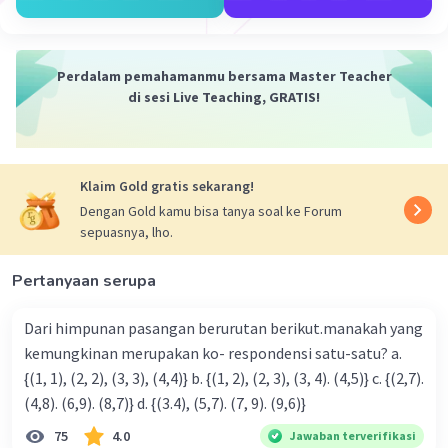
U₂ = 3
U₃ = 5
U
= 7
4
Perdalam pemahamanmu bersama Master Teacher
Beda antara U₁ dengan U₂
di sesi Live Teaching, GRATIS!
b = U₂ − U₁ = 3 − 1 = 2
Beda antara U₂ dengan U₃
b = U₃ − U₂ = 5 − 3 = 2
Klaim Gold gratis sekarang!
Beda antara U₃ dengan U
4
Dengan Gold kamu bisa tanya soal ke Forum
b = U
− U₃ = 7 − 5 = 2
4
sepuasnya, lho.
Sehingga suku berikutnya adalah:
Pertanyaan serupa
U
= U
+ b = 7 + 2 = 9
5
4
Dari himpunan pasangan berurutan berikut.manakah yang
kemungkinan merupakan ko- respondensi satu-satu? a.
5, 7, 9, 11, ....
{(1, 1), (2, 2), (3, 3), (4,4)} b. {(1, 2), (2, 3), (3, 4). (4,5)} c. {(2,7).
U₁ = 5
(4,8). (6,9). (8,7)} d. {(3.4), (5,7). (7, 9). (9,6)}
U₂ = 7
75
4.0
Jawaban terverifikasi
U₃ = 9