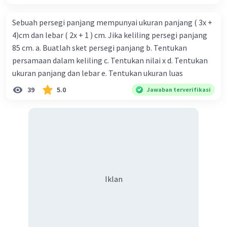
U
= 11
4
Sebuah persegi panjang mempunyai ukuran panjang ( 3x +
Beda antara U₁ dengan U₂
4)cm dan lebar ( 2x + 1 ) cm. Jika keliling persegi panjang
b = U₂ − U₁ = 7 − 5 = 2
85 cm. a. Buatlah sket persegi panjang b. Tentukan
Beda antara U₂ dengan U₃
persamaan dalam keliling c. Tentukan nilai x d. Tentukan
b = U₃ − U₂ = 9 − 7 = 2
ukuran panjang dan lebar e. Tentukan ukuran luas
Beda antara U₃ dengan U
4
39
5.0
Jawaban terverifikasi
b = U
− U₃ = 11 − 9 = 2
4
Sehingga suku berikutnya adalah:
U
= U
+ b = 11 + 2 = 13
5
4
−1, 1, 3, 5, ....
Iklan
U₁ = −1
U₂ = 1
U₃ = 3
U
= 5
4