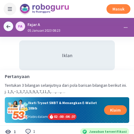
Masuk
Fajar A
05 Januari 2023 08:23
Iklan
Pertanyaan
Tentukan 3 bilangan selanjutnya dari pola barisan bilangan berikut ini.
j. 1,5,−1,3,7,1,5,9,3,7,11,5,…,…,…
Ikuti Tryout SNBT & Menangkan E-Wallet
100rb
Klaim
Habis dalam
02
:
00
:
04
:
37
1
1
Jawaban terverifikasi