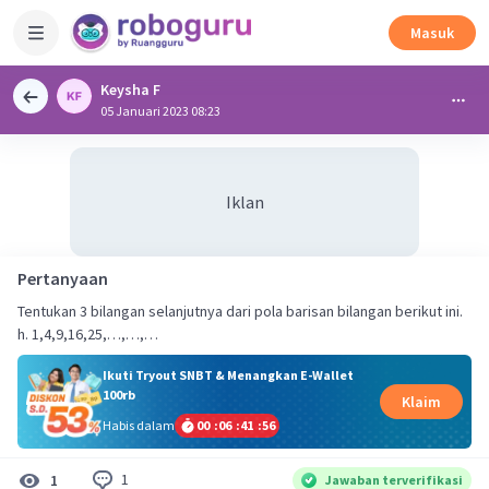
Masuk
Keysha F
05 Januari 2023 08:23
Iklan
Pertanyaan
Tentukan 3 bilangan selanjutnya dari pola barisan bilangan berikut ini.
h. 1,4,9,16,25,…,…,…
Ikuti Tryout SNBT & Menangkan E-Wallet
100rb
Klaim
Habis dalam
00
:
06
:
41
:
56
1
1
Jawaban terverifikasi