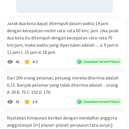
Jarak dua kota dapat ditempuh dalam waktu 14 jam
dengan kecepatan mobil rata-rata 60 km/ jam. Jika jarak
dua kota itu ditempuh dengan kecepatan rata-rata 70
km/jam, maka waktu yang diperlukan adalah .... a. 9 jam b.
12 jam c. 15 jam d. 18 jam
41
4.2
Jawaban terverifikasi
Dari 200 orang pelamar, peluang mereka diterima adalah
0,15. Banyak pelamar yang tidak diterima adalah ... orang.
A. 30 B. 75 C. 150 D. 170
31
2.5
Jawaban terverifikasi
Nyatakan himpunan berikut dengan mendaftar anggota-
anggotanyal D={ planet-planet penyusun tata surya\}