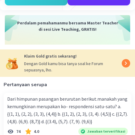
Suku ke-6 : 6² = 36
Suku ke-7 : 7² = 49
Suku ke-8 : 8² = 64
Perdalam pemahamanmu bersama Master Teacher
di sesi Live Teaching, GRATIS!
Jadi 3 bilangan selanjutnya dari pola barisan
bilangan tersebut adalah 36, 49, 64
·
0.0
(
0
)
Balas
Beri Rating
Klaim Gold gratis sekarang!
Dengan Gold kamu bisa tanya soal ke Forum
sepuasnya, lho.
Pertanyaan serupa
Dari himpunan pasangan berurutan berikut.manakah yang
Iklan
kemungkinan merupakan ko- respondensi satu-satu? a.
{(1, 1), (2, 2), (3, 3), (4,4)} b. {(1, 2), (2, 3), (3, 4). (4,5)} c. {(2,7).
(4,8). (6,9). (8,7)} d. {(3.4), (5,7). (7, 9). (9,6)}
74
4.0
Jawaban terverifikasi