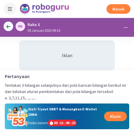
Masuk
Raka S
05 Januari 2023 09:13
Iklan
Pertanyaan
Tentukan 3 bilangan selanjutnya dari pola barisan bilangan berikut ini
dan tuliskan aturan pembentukan dari pola bilangan tersebut.
a. 3,7,11,15,...,...,...
Ikuti Tryout SNBT & Menangkan E-Wallet
100rb
Klaim
Habis dalam
00
:
11
:
40
:
22