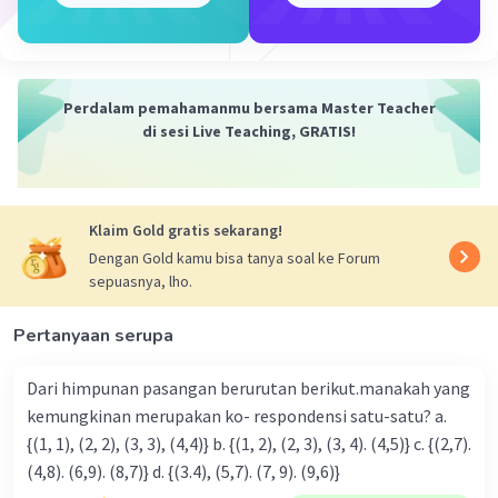
= 3 + 4n – 4
= 4n + 3 – 4
= 4n – 1
Suku-suku selanjutnya yaitu :
Perdalam pemahamanmu bersama Master Teacher
U5 = 4·5 – 1
di sesi Live Teaching, GRATIS!
= 20 – 1
= 19
U6 = 4·6 – 1
Klaim Gold gratis sekarang!
= 24 – 1
Dengan Gold kamu bisa tanya soal ke Forum
= 23
sepuasnya, lho.
U7 = 4·7 – 1
= 28 – 1
Pertanyaan serupa
= 27
Dari himpunan pasangan berurutan berikut.manakah yang
Jadi diperoleh aturan pembentukan suku Un = 4n – 1 dan
kemungkinan merupakan ko- respondensi satu-satu? a.
suku-suku selanjutnya yaitu 19, 23, 27
{(1, 1), (2, 2), (3, 3), (4,4)} b. {(1, 2), (2, 3), (3, 4). (4,5)} c. {(2,7).
(4,8). (6,9). (8,7)} d. {(3.4), (5,7). (7, 9). (9,6)}
·
0.0
(
0
)
Balas
Beri Rating