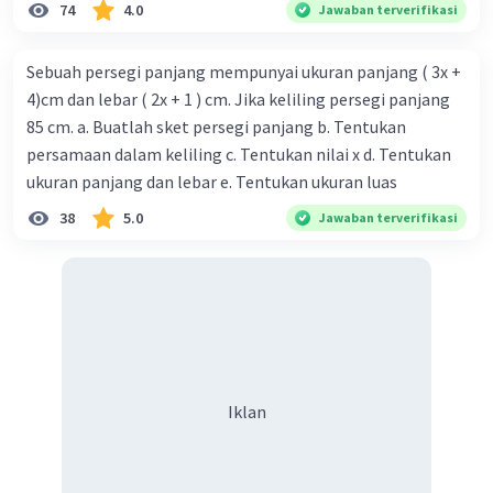
74
4.0
Jawaban terverifikasi
Sebuah persegi panjang mempunyai ukuran panjang ( 3x +
4)cm dan lebar ( 2x + 1 ) cm. Jika keliling persegi panjang
85 cm. a. Buatlah sket persegi panjang b. Tentukan
persamaan dalam keliling c. Tentukan nilai x d. Tentukan
Iklan
ukuran panjang dan lebar e. Tentukan ukuran luas
38
5.0
Jawaban terverifikasi
Iklan