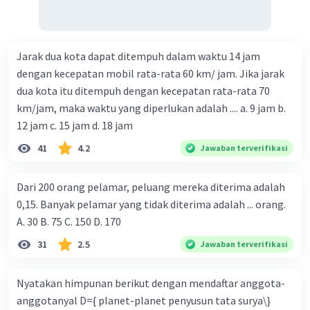
Jarak dua kota dapat ditempuh dalam waktu 14 jam
dengan kecepatan mobil rata-rata 60 km/ jam. Jika jarak
dua kota itu ditempuh dengan kecepatan rata-rata 70
km/jam, maka waktu yang diperlukan adalah .... a. 9 jam b.
12 jam c. 15 jam d. 18 jam
41
4.2
Jawaban terverifikasi
Dari 200 orang pelamar, peluang mereka diterima adalah
0,15. Banyak pelamar yang tidak diterima adalah ... orang.
A. 30 B. 75 C. 150 D. 170
31
2.5
Jawaban terverifikasi
Nyatakan himpunan berikut dengan mendaftar anggota-
anggotanyal D={ planet-planet penyusun tata surya\}