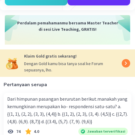
Dengan demikian, tiga bilangan berikutnya
adalah 34,55,89.
Perdalam pemahamanmu bersama Master Teacher
·
0.0
(
0
)
Balas
Beri Rating
di sesi Live Teaching, GRATIS!
Klaim Gold gratis sekarang!
Dengan Gold kamu bisa tanya soal ke Forum
sepuasnya, lho.
Iklan
Pertanyaan serupa
Dari himpunan pasangan berurutan berikut.manakah yang
kemungkinan merupakan ko- respondensi satu-satu? a.
{(1, 1), (2, 2), (3, 3), (4,4)} b. {(1, 2), (2, 3), (3, 4). (4,5)} c. {(2,7).
(4,8). (6,9). (8,7)} d. {(3.4), (5,7). (7, 9). (9,6)}
74
4.0
Jawaban terverifikasi