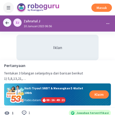
Masuk
Zahratul J
10 Januari 2023 06:56
Iklan
Pertanyaan
Tentukan 3 bilangan selanjutnya dari barisan berikut
1) 5,8,13,21,…
Ikuti Tryout SNBT & Menangkan E-Wallet
100rb
Klaim
Habis dalam
00
:
16
:
49
:
21
1
1
Jawaban terverifikasi