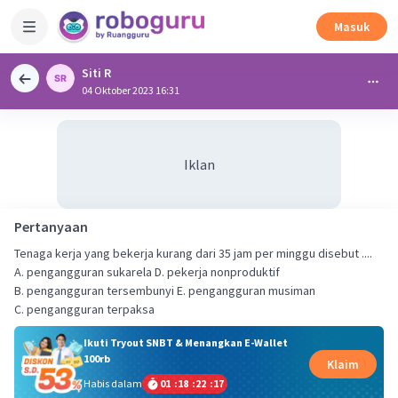
Masuk
Siti R
04 Oktober 2023 16:31
Iklan
Pertanyaan
Tenaga kerja yang bekerja kurang dari 35 jam per minggu disebut ....
A. pengangguran sukarela D. pekerja nonproduktif
B. pengangguran tersembunyi E. pengangguran musiman
C. pengangguran terpaksa
Ikuti Tryout SNBT & Menangkan E-Wallet
100rb
Klaim
Habis dalam
01
:
18
:
22
:
17