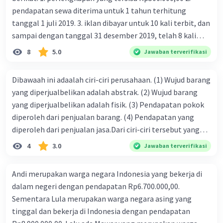
pendapatan sewa diterima untuk 1 tahun terhitung
tanggal 1 juli 2019. 3. iklan dibayar untuk 10 kali terbit, dan
sampai dengan tanggal 31 desember 2019, telah 8 kali
terbit. 4. gaji terutang untuk periode berjalan sebesar
8
5.0
Jawaban terverifikasi
Rp800.000,00 dari data di atas, pencatatan jurnal pembalik
yang benar adalah ....
Dibawaah ini adaalah ciri-ciri perusahaan. (1) Wujud barang
yang diperjualbelikan adalah abstrak. (2) Wujud barang
yang diperjualbelikan adalah fisik. (3) Pendapatan pokok
diperoleh dari penjualan barang. (4) Pendapatan yang
diperoleh dari penjualan jasa.Dari ciri-ciri tersebut yang
merupakan ciri dari perusahaan dagang ditunjukan pada
4
3.0
Jawaban terverifikasi
nomor…. a. 1 dan 3 b. 3 dan 4 c. 2 dan 3 d. 1 dan 2 e. 2 dan 4
Andi merupakan warga negara Indonesia yang bekerja di
dalam negeri dengan pendapatan Rp6.700.000,00.
Sementara Lula merupakan warga negara asing yang
tinggal dan bekerja di Indonesia dengan pendapatan