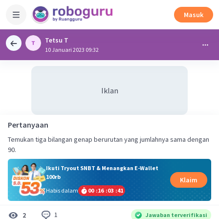
Masuk
Tetsu T
10 Januari 2023 09:32
Iklan
Pertanyaan
Temukan tiga bilangan genap berurutan yang jumlahnya sama dengan
90.
Ikuti Tryout SNBT & Menangkan E-Wallet
100rb
Klaim
Habis dalam
00
:
16
:
03
:
41
1
2
Jawaban terverifikasi