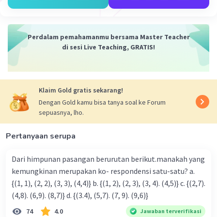
Bilangan pertama
= n
= 28
Perdalam pemahamanmu bersama Master Teacher
di sesi Live Teaching, GRATIS!
Bilangan kedua
= n + 2
= 28 +2
= 30
Klaim Gold gratis sekarang!
Dengan Gold kamu bisa tanya soal ke Forum
Bilangan ketiga
sepuasnya, lho.
= n + 4
= 28 +4
= 32
Pertanyaan serupa
Jadi, tiga bilangan genap tersebut adalah 28, 30, dan 32
Dari himpunan pasangan berurutan berikut.manakah yang
kemungkinan merupakan ko- respondensi satu-satu? a.
·
0.0
(
0
)
Balas
Beri Rating
{(1, 1), (2, 2), (3, 3), (4,4)} b. {(1, 2), (2, 3), (3, 4). (4,5)} c. {(2,7).
(4,8). (6,9). (8,7)} d. {(3.4), (5,7). (7, 9). (9,6)}
74
4.0
Jawaban terverifikasi