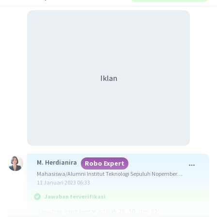
Iklan
M. Herdianira
Robo Expert
Mahasiswa/Alumni Institut Teknologi Sepuluh Nopember
Surabaya
11 Januari 2023 06:33
Jawaban terverifikasi
Jawaban yang benar adalah 28, 30, dan 32