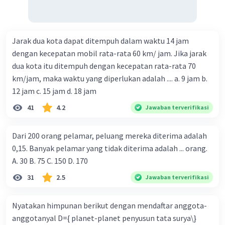
Jarak dua kota dapat ditempuh dalam waktu 14 jam
dengan kecepatan mobil rata-rata 60 km/ jam. Jika jarak
dua kota itu ditempuh dengan kecepatan rata-rata 70
km/jam, maka waktu yang diperlukan adalah .... a. 9 jam b.
12 jam c. 15 jam d. 18 jam
41
4.2
Jawaban terverifikasi
Dari 200 orang pelamar, peluang mereka diterima adalah
0,15. Banyak pelamar yang tidak diterima adalah ... orang.
A. 30 B. 75 C. 150 D. 170
31
2.5
Jawaban terverifikasi
Nyatakan himpunan berikut dengan mendaftar anggota-
anggotanyal D={ planet-planet penyusun tata surya\}