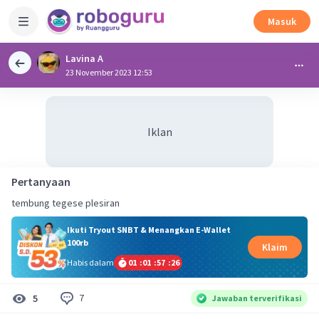
Masuk
Lavina A
23 November 2023 12:53
Iklan
Pertanyaan
tembung tegese plesiran
Ikuti Tryout SNBT & Menangkan E-Wallet
100rb
Klaim
Habis dalam
01
:
01
:
57
:
26
7
5
Jawaban terverifikasi