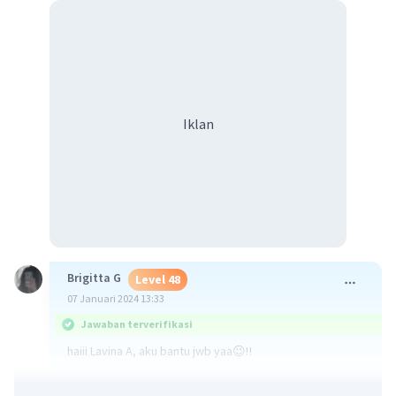
Iklan
Brigitta G
Level 48
07 Januari 2024 13:33
Jawaban terverifikasi
haiii Lavina A, aku bantu jwb yaa😉‼️
tembung tegese plesiran yaiku liburan