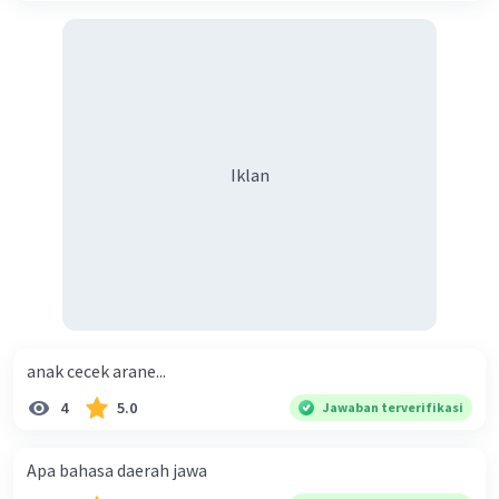
·
0.0
(
0
)
Balas
Beri Rating
Lavina A
Level 77
10 Januari 2024 13:12
sudah bantu jawab
Iklan
·
0.0
(
0
)
Balas
Beri Rating
anak cecek arane...
4
5.0
Jawaban terverifikasi
Apa bahasa daerah jawa