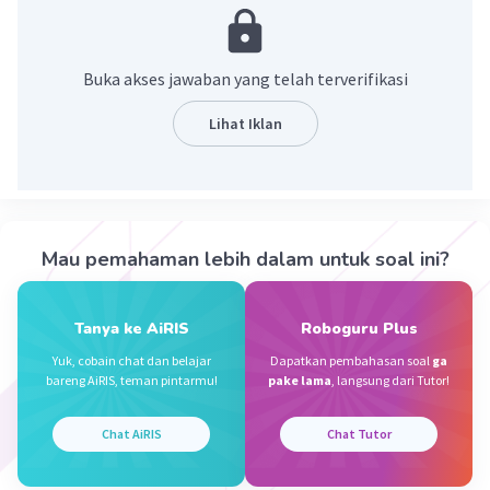
jadi plesiran dalam bahasa Indonesia adalah liburan.
Buka akses jawaban yang telah terverifikasi
terimakasiii🌷
Lihat Iklan
·
5.0
(
2
)
Balas
Beri Rating
Dela A
Community
Level 92
07 Desember 2023 14:05
Mau pemahaman lebih dalam untuk soal ini?
Jawaban terverifikasi
jawaban yang tepat untuk soal tersebut adalah rekreasi
atau liburan.
Iklan
Tanya ke AiRIS
Roboguru Plus
Yuk, cobain chat dan belajar
Dapatkan pembahasan soal
ga
·
0.0
(
0
)
Balas
Beri Rating
bareng AiRIS, teman pintarmu!
pake lama
, langsung dari Tutor!
Iftitah I
Level 89
Chat AiRIS
Chat Tutor
24 November 2023 09:01
liburan