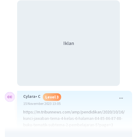
Iklan
Cylara• C
Level 3
15 November 2023 13:05
https://m.tribunnews.com/amp/pendidikan/2020/10/16/
kunci-jawaban-tema-4-kelas-6-halaman-84-85-86-87-88-
buku-tematik-subtema-2-pembelajaran-5?page=3
Jawabannya ada disitu