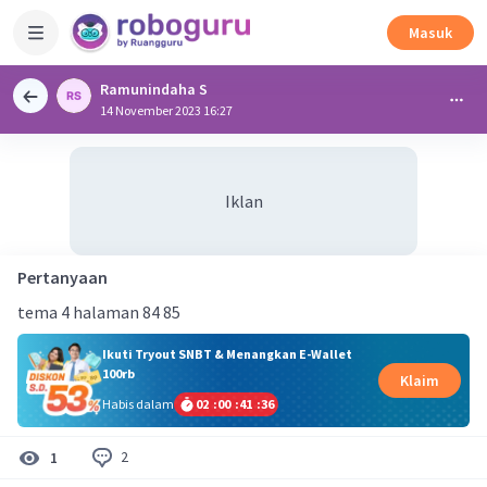
Masuk
Ramunindaha S
14 November 2023 16:27
Iklan
Pertanyaan
tema 4 halaman 84 85
Ikuti Tryout SNBT & Menangkan E-Wallet
100rb
Klaim
Habis dalam
02
:
00
:
41
:
35
2
1