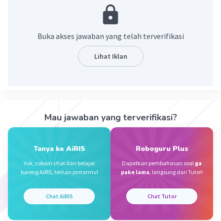
·
5.0
(
1
)
Balas
Beri Rating
Buka akses jawaban yang telah terverifikasi
Prama A
Level 73
Lihat Iklan
15 November 2023 13:57
Pertanyaannya apa?
Iklan
·
0.0
(
0
)
Balas
Beri Rating
Mau jawaban yang terverifikasi?
Tanya ke AiRIS
Roboguru Plus
Yuk, cobain chat dan belajar
Dapatkan pembahasan soal
ga
bareng AiRIS, teman pintarmu!
pake lama
, langsung dari Tutor!
Chat AiRIS
Chat Tutor