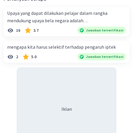
Upaya yang dapat dilakukan pelajar dalam rangka
·
0.0
(
0
)
Balas
Beri Rating
mendukung upaya bela negara adalah…
16
3.7
Jawaban terverifikasi
mengapa kita harus selektif terhadap pengaruh iptek
2
5.0
Jawaban terverifikasi
Iklan
Iklan