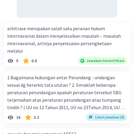
arbitrase merupakan salah satu peranan hukum
internasional dalam menyelesaikan masalah – masalah
internasional, artinya penyelesaian persengketaan
melalui
5
0.0
Jawaban terverifikasi
1.Bagaimana hubungan antar Perundang - undangan
sesuai dg herarkis tata urutan ? 2. Simaklah beberapa
peraturan perundangan apakah peraturan tersebut SBG
terjemahan atas peraturan perundangan atau tumpang
tindih ? ( UU no 12 Tahun 2011, UU no 23Tahun 2014, UU No
25 Tahun 2004 ) 3 . Tuliskan peraturan perundangan yg di
16
2.2
Lihat jawaban (3)
undangkan atas perintah TAP MPR NO I / MPR/ 2003
4.sebutkan produk UU atas perintah UUD NRI Tahun 1945 (