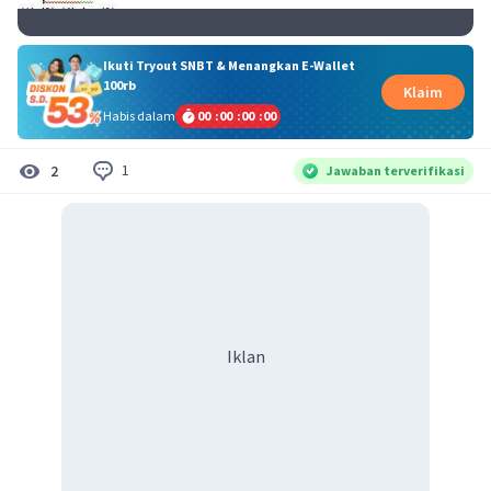
Ikuti Tryout SNBT & Menangkan E-Wallet
100rb
Klaim
Habis dalam
00
:
00
:
00
:
00
1
2
Jawaban terverifikasi
Iklan