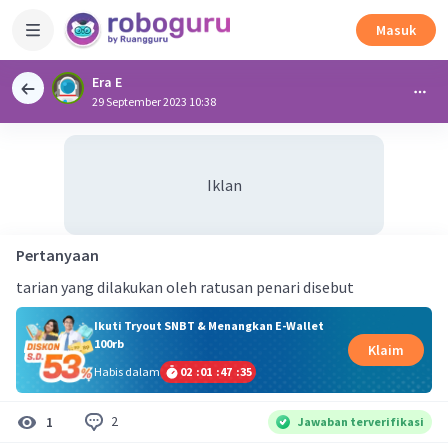
Masuk
Era E
29 September 2023 10:38
Iklan
Pertanyaan
tarian yang dilakukan oleh ratusan penari disebut
Ikuti Tryout SNBT & Menangkan E-Wallet
100rb
Klaim
Habis dalam
02
:
01
:
47
:
34
2
1
Jawaban terverifikasi