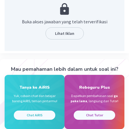
·
0.0
(
0
)
Balas
Beri Rating
Buka akses jawaban yang telah terverifikasi
Nanda R
Community
Level 89
Lihat Iklan
29 September 2023 10:38
Tari kelompok, adalah tari yang dilakukan oleh
lebih dari seorang penari dengan gerakan-
Iklan
gerakan yang seragam (rampak). tari kelompok
Mau pemahaman lebih dalam untuk soal ini?
juga dapat dilakukan oleh ratusan penari.
·
0.0
(
0
)
Balas
Beri Rating
Tanya ke AiRIS
Roboguru Plus
Yuk, cobain chat dan belajar
Dapatkan pembahasan soal
ga
bareng AiRIS, teman pintarmu!
pake lama
, langsung dari Tutor!
Chat AiRIS
Chat Tutor