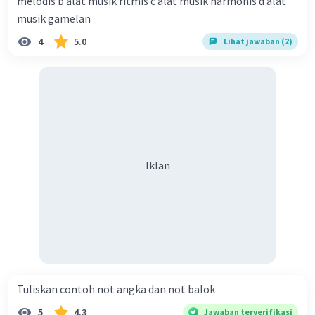
melodis b alat musik ritmis c alat musik harmonis d alat
musik gamelan
4
5.0
Lihat jawaban (2)
Iklan
Tuliskan contoh not angka dan not balok​
5
4.3
Jawaban terverifikasi