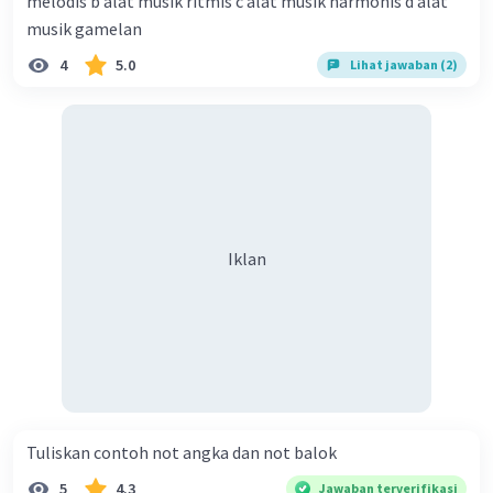
melodis b alat musik ritmis c alat musik harmonis d alat
musik gamelan
4
5.0
Lihat jawaban (2)
Iklan
Tuliskan contoh not angka dan not balok​
5
4.3
Jawaban terverifikasi