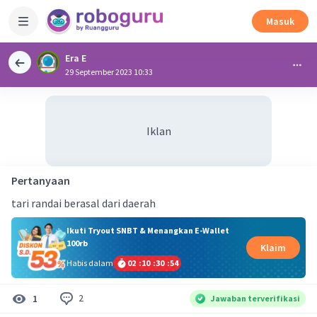
Masuk
Era E
29 September 2023 10:33
Iklan
Pertanyaan
tari randai berasal dari daerah
Ikuti Tryout SNBT & Menangkan E-Wallet
100rb
Klaim
Habis dalam
02
:
10
:
30
:
54
2
1
Jawaban terverifikasi