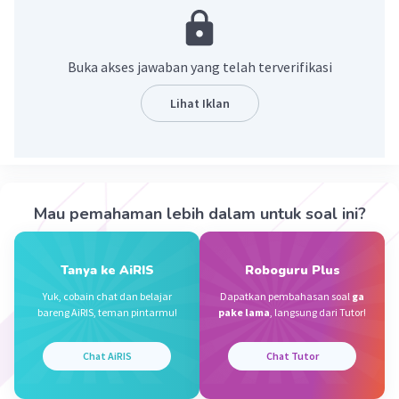
·
0.0
(
0
)
Balas
Beri Rating
Buka akses jawaban yang telah terverifikasi
Zaidan I
Level 3
Lihat Iklan
29 September 2023 10:35
Minangkabau
·
5.0
(
1
)
Balas
Beri Rating
Iklan
Mau pemahaman lebih dalam untuk soal ini?
Tanya ke AiRIS
Roboguru Plus
Yuk, cobain chat dan belajar
Dapatkan pembahasan soal
ga
bareng AiRIS, teman pintarmu!
pake lama
, langsung dari Tutor!
Chat AiRIS
Chat Tutor