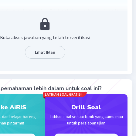
kat ing patang prakara" dalam bahasa indonesia berarti
pakat dalam empat hal". Ungkapan ini menggambarkan
imana terdapat ketidaksepakatan dalam empat aspek
aitu :
Buka akses jawaban yang telah terverifikasi
perasaan),
 (cara berpikir),
Lihat Iklan
perkataan),
indakan),
ika dalam empat hal ini tidak ada kesepakatan atau
an, maka akan sulit mencapai tujuan atau keharmonisan
tu hubungan atau kerjasama.
pemahaman lebih dalam untuk soal ini?
LATIHAN SOAL GRATIS!
·
5.0
(
1
)
Balas
ating
 ke AiRIS
Drill Soal
t dan belajar bareng
Latihan soal sesuai topik yang kamu mau
Community
Level 100
man pintarmu!
untuk persiapan ujian
2024 14:39
terverifikasi