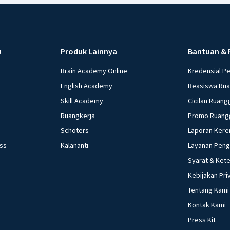
u
Produk Lainnya
Bantuan & 
Brain Academy Online
Kredensial P
English Academy
Beasiswa Ru
Skill Academy
Cicilan Ruang
Ruangkerja
Promo Ruang
Schoters
Laporan Kere
ess
Kalananti
Layanan Pen
Syarat & Ket
Kebijakan Pri
Tentang Kami
Kontak Kami
Press Kit