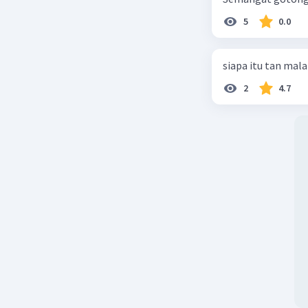
5
0.0
siapa itu tan mal
2
4.7