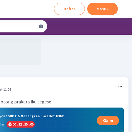
Daftar
Masuk
24 11:05
otong prakara iku tegese
ryout SNBT & Menangkan E-Wallet 100rb
Klaim
alam
00
:
12
:
15
:
05