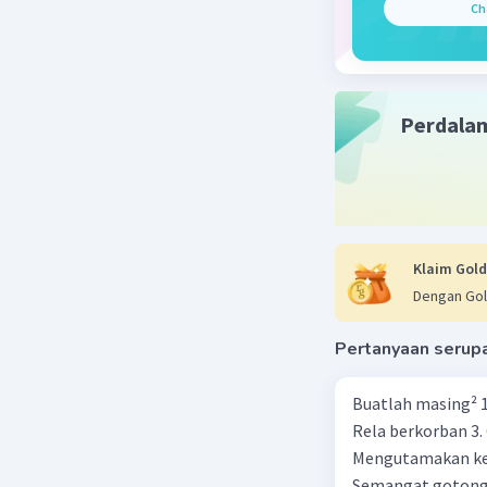
Ch
"Tan mup
"tidak s
sepakat 
Perdala
digunakan
tidak set
suatu mas
"Mupaka
prakara"
Jadi, jika
Klaim Gold
dalam men
Dengan Gol
tersebut.
Pertanyaan serup
Beri R
Buatlah masing² 1 
Rela berkorban 3.
Mengutamakan kep
Semangat gotong