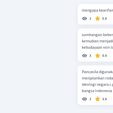
mengapa kearifan 
2
5.0
sumbangan bebera
kemudian menjadi 
kebudayaan non l
3
0.0
Pancasila diguna
menjalankan roda p
ideologi negara c
bangsa Indonesia
2
3.0