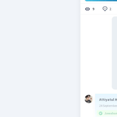
2
9
Attiyatul 
24 September
Jawaban 