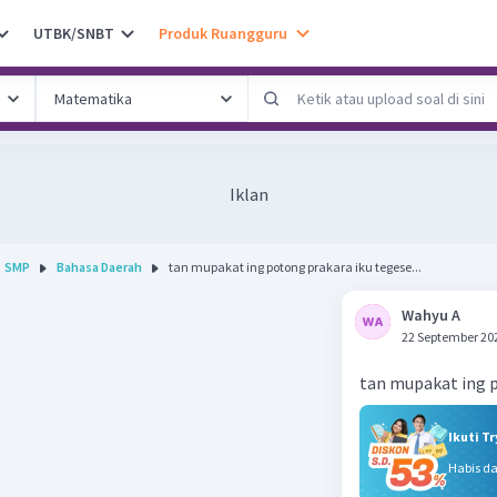
UTBK/SNBT
Produk Ruangguru
Iklan
SMP
Bahasa Daerah
tan mupakat ing potong prakara iku tegese...
Wahyu A
22 September 20
tan mupakat ing p
Ikuti T
Habis d