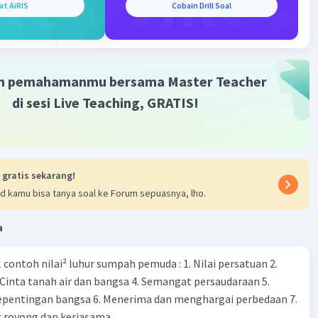
at AiRIS
Cobain Drill Soal
akat ing potong prakara"
dalam bahasa Jawa berarti
Iklan
epakat dalam memutuskan suatu perkara"
atau
"tidak
dalam mengambil keputusan"
. Frasa ini biasanya
m pemahamanmu bersama Master Teacher
 untuk menggambarkan situasi di mana beberapa pihak
uju atau tidak mencapai kesepakatan dalam menyelesaikan
di sesi Live Teaching, GRATIS!
alah atau perkara.
t"
berarti sepakat atau setuju, sedangkan
"potong
merujuk pada keputusan atau pemutusan suatu masalah.
 ada yang tidak "mupakat," berarti tidak ada kesepakatan
 gratis sekarang!
yelesaikan atau menentukan solusi untuk masalah
d kamu bisa tanya soal ke Forum sepuasnya, lho.
a
·
0.0
(
0
)
Balas
ating
contoh nilai² luhur sumpah pemuda : 1. Nilai persatuan 2.
 Cinta tanah air dan bangsa 4. Semangat persaudaraan 5.
entingan bangsa 6. Menerima dan menghargai perbedaan 7.
 royong dan kerjasama