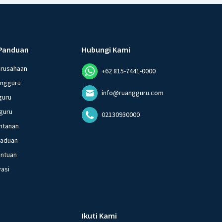
Panduan
Hubungi Kami
erusahaan
+62 815-7441-0000
angguru
info@ruangguru.com
guru
guru
02130930000
ntanan
gaduan
entuan
vasi
Ikuti Kami