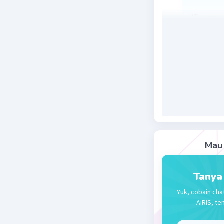
"Tan mupa
"tidak se
situasi d
penting, y
1. Rasa (
2. Pikiran
3. Ucap (
4. Laku (t
Artinya j
keselaras
dalam sua
Mau 
Beri R
Tanya
Yuk, cobain cha
Rendi R
AiRIS, te
25 November 
Jawaban 