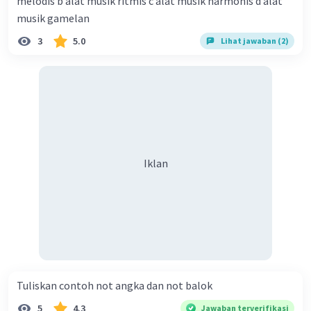
melodis b alat musik ritmis c alat musik harmonis d alat
musik gamelan
3
5.0
Lihat jawaban (2)
Iklan
Tuliskan contoh not angka dan not balok​
5
4.3
Jawaban terverifikasi