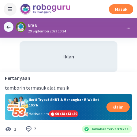
Masuk
Era E
29 September 2023 10:24
Iklan
Pertanyaan
tamborin termasuk alat musik
Ikuti Tryout SNBT & Menangkan E-Wallet
100rb
Klaim
Habis dalam
00
:
18
:
13
:
59
2
1
Jawaban terverifikasi