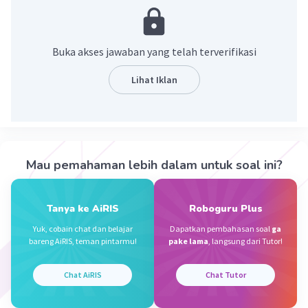
tamborin juga termasuk dalam jenis alat musik
ritmis modern ini mempunyai jenis suara yang
sama dengan marakas
Buka akses jawaban yang telah terverifikasi
·
0.0
(
0
)
Balas
Beri Rating
Lihat Iklan
Sumber W
Community
Level 72
29 September 2023 11:12
Jawaban terverifikasi
Mau pemahaman lebih dalam untuk soal ini?
Tamborin adalah salah satu jenis alat musik
Iklan
ritmis yang digunakan untuk mengiringi lagu-
Tanya ke AiRIS
Roboguru Plus
lagu yang berirama riang.
Yuk, cobain chat dan belajar
Dapatkan pembahasan soal
ga
bareng AiRIS, teman pintarmu!
pake lama
, langsung dari Tutor!
·
0.0
(
0
)
Balas
Beri Rating
Chat AiRIS
Chat Tutor