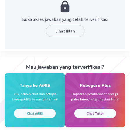
Juanicha S
Community
Level 30
07 November 2023 08:43
Buka akses jawaban yang telah terverifikasi
Taksiaran dari 236 +735=971
Lihat Iklan
Iklan
·
0.0
(
0
)
Balas
Beri Rating
Mau jawaban yang terverifikasi?
Tanya ke AiRIS
Roboguru Plus
Yuk, cobain chat dan belajar
Dapatkan pembahasan soal
ga
bareng AiRIS, teman pintarmu!
pake lama
, langsung dari Tutor!
Chat AiRIS
Chat Tutor