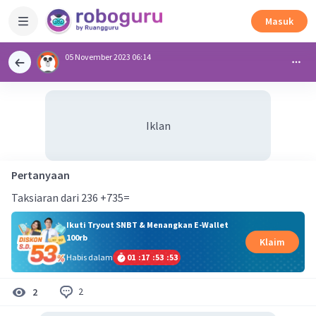
Masuk
05 November 2023 06:14
Iklan
Pertanyaan
Taksiaran dari 236 +735=
Ikuti Tryout SNBT & Menangkan E-Wallet
100rb
Klaim
Habis dalam
01
:
17
:
53
:
52
2
2