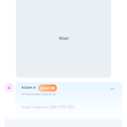
Iklan
Aslam A
Level 68
07 November 2023 02:53
Hasil taksiran 236+735=971
·
0.0
(
0
)
Balas
Beri Rating