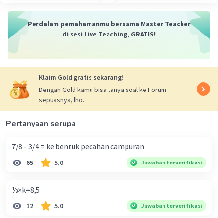
Perdalam pemahamanmu bersama Master Teacher
di sesi Live Teaching, GRATIS!
Klaim Gold gratis sekarang!
Dengan Gold kamu bisa tanya soal ke Forum
sepuasnya, lho.
Pertanyaan serupa
7/8 - 3/4 = ke bentuk pecahan campuran
65
5.0
Jawaban terverifikasi
⅓×k=8,5
12
5.0
Jawaban terverifikasi