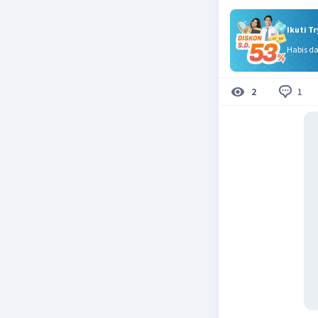
Ikuti T
Habis d
1
2