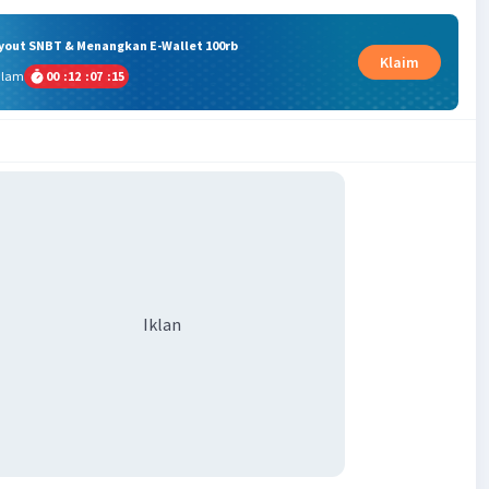
ryout SNBT & Menangkan E-Wallet 100rb
Klaim
alam
00
:
12
:
07
:
14
Iklan