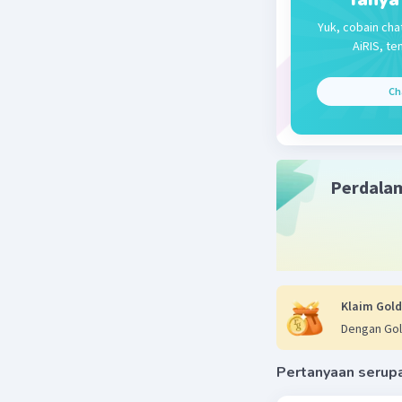
tahun bia
Yuk, cobain cha
AiRIS, te
Sumber re
Ch
# https:/
# https:/
Perdala
Beri R
Klaim Gold
Dengan Gol
Pertanyaan serup