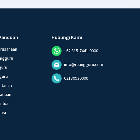
Panduan
Hubungi Kami
erusahaan
+62 815-7441-0000
angguru
info@ruangguru.com
guru
guru
02130930000
ntanan
gaduan
entuan
vasi