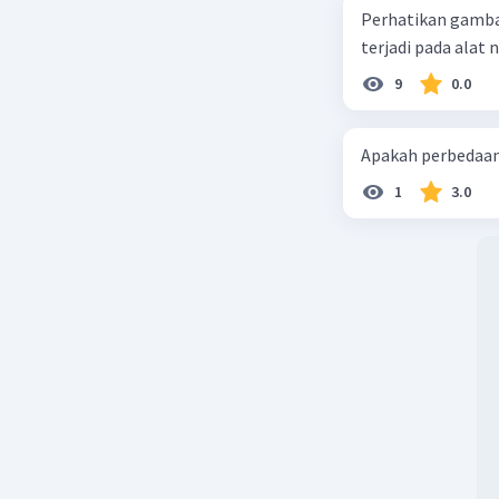
Perhatikan gamba
9
0.0
Apakah perbedaan 
1
3.0