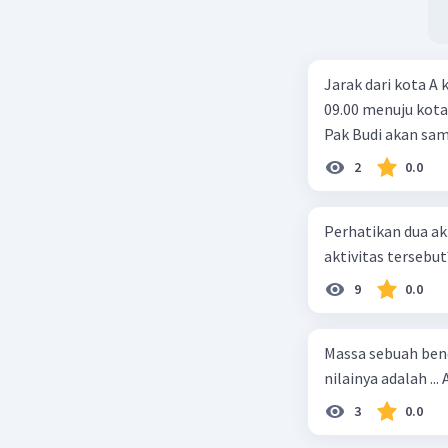
Jarak dari kota A 
09.00 menuju kot
Pak Budi akan sampa
2
0.0
Perhatikan dua akt
aktivitas tersebut
9
0.0
Massa sebuah bend
3
0.0