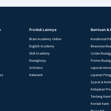
u
Produk Lainnya
Bantuan & 
Brain Academy Online
Kredensial P
English Academy
Beasiswa Ru
Skill Academy
Cicilan Ruang
Ruangkerja
Promo Ruang
Schoters
Laporan Kere
ess
Kalananti
Layanan Pen
Syarat & Ket
Kebijakan Pri
Tentang Kami
Kontak Kami
Press Kit