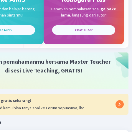
sa memiliki 28 hari pada bulan Februari.
t dan belajar bareng
Dapatkan pembahasan soal
ga pake
man pintarmu!
lama
, langsung dari Tutor!
ferensi:
at AiRIS
Chat Tutor
/id.wikipedia.org/wiki/Tahun_kabisat
/id.wikipedia.org/wiki/Kalender_Masehi
m pemahamanmu bersama Master Teacher
·
0.0
(
0
)
Balas
ating
di sesi Live Teaching, GRATIS!
 gratis sekarang!
d kamu bisa tanya soal ke Forum sepuasnya, lho.
Iklan
a