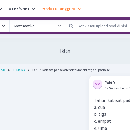
UTBK/SNBT
Produk Ruangguru
Iklan
SD
11 Fisika
Tahun kabisat pada kalender Masehi terjadi pada se...
Yuki Y
27 September 20
Tahun kabisat pada
a. dua
b. tiga
c. empat