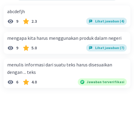
4. Bersifat induktif.
5. Dapat bergabung dengan kalimat utama.
abcdefjh
9
2.3
Lihat jawaban (4)
·
0.0
(
0
)
Balas
Beri Rating
mengapa kita harus menggunakan produk dalam negeri
9
5.0
Lihat jawaban (7)
menulis informasi dari suatu teks harus disesuaikan
dengan ... teks
6
4.0
Jawaban terverifikasi