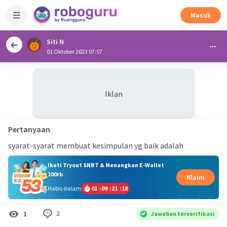
Masuk
Siti N
01 Oktober 2023 07:57
Iklan
Pertanyaan
syarat-syarat membuat kesimpulan yg baik adalah
Ikuti Tryout SNBT & Menangkan E-Wallet
100rb
Klaim
Habis dalam
01
:
09
:
21
:
17
2
1
Jawaban terverifikasi