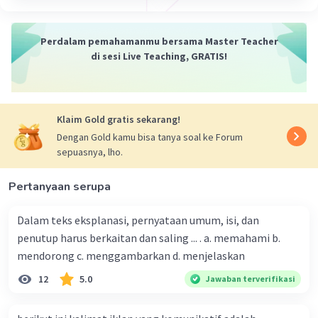
diketahui.
5. **Menggambarkan Pemahaman Anda:** Kesimpulan
Perdalam pemahamanmu bersama Master Teacher
seharusnya mencerminkan pemahaman Anda terhadap
di sesi Live Teaching, GRATIS!
subjek atau materi yang sedang dibahas. Ini harus
menunjukkan bahwa Anda telah mengolah informasi
dengan baik.
Klaim Gold gratis sekarang!
6. **Tidak Bersifat Emosional:** Hindari membuat
Dengan Gold kamu bisa tanya soal ke Forum
kesimpulan berdasarkan emosi semata. Cobalah untuk
sepuasnya, lho.
tetap objektif dan berdasarkan bukti atau data yang
ada.
Pertanyaan serupa
7. **Tidak Mengandung Asumsi Berlebihan:** Kesimpulan
seharusnya tidak mengandung asumsi berlebihan atau
Dalam teks eksplanasi, pernyataan umum, isi, dan
terlalu banyak menyimpulkan dari data yang terbatas.
penutup harus berkaitan dan saling ... . a. memahami b.
Cobalah untuk membatasi kesimpulan pada apa yang
mendorong c. menggambarkan d. menjelaskan
dapat dijamin oleh informasi yang ada.
12
5.0
Jawaban terverifikasi
8. **Mempertimbangkan Alternatif:** Pertimbangkan
alternatif atau sudut pandang lain sebelum membuat