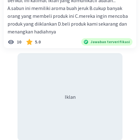
berikut ini kalimat iklan yang komunikatif adalah...
kesimpulan akhir. Ini akan membantu memastikan bahwa
Anda telah mempertimbangkan semua aspek yang
A.sabun ini memiliki aroma buah jeruk B.cukup banyak
relevan.
orang yang membeli produk ini C.mereka ingin mencoba
produk yang diiklankan D.beli produk kami sekarang dan
Dengan memperhatikan syarat-syarat ini, Anda dapat
menangkan hadiahnya
membuat kesimpulan yang kuat dan informatif dalam
tulisan atau argumen Anda.
10
5.0
Jawaban terverifikasi
·
0.0
(
0
)
Balas
Beri Rating
Sasa S
Level 61
02 Oktober 2023 06:12
Jawaban terverifikasi
Iklan
Syarat membuat kesimpulan yang baik, yaitu:
Iklan
1. Sederhana, singkat, jelas.
2. Pesan atau inti pokok tersampaikan dengan
baik.
3. Menggunakan kosakata baku.