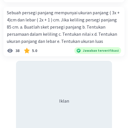
Sebuah persegi panjang mempunyai ukuran panjang ( 3x +
Iklan
4)cm dan lebar ( 2x + 1 ) cm. Jika keliling persegi panjang
85 cm. a. Buatlah sket persegi panjang b. Tentukan
persamaan dalam keliling c. Tentukan nilai x d. Tentukan
ukuran panjang dan lebar e. Tentukan ukuran luas
38
5.0
Jawaban terverifikasi
Iklan