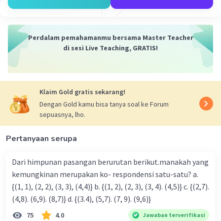
▪︎ mengurutkan pecahan dengan memperhatikan
pembilangnya
pecahan
1/3, 3/4, 4/7, 2/3
Perdalam pemahamanmu bersama Master Teacher
diubah menjadi
di sesi Live Teaching, GRATIS!
28/84, 63/84, 48/84, 56/84
diurutkan dari pembilang yang terkecil
28/84, 48/84, 56/84, 63/84
sehingga urutan pecahan diatas dari yang nilainya
Klaim Gold gratis sekarang!
terkecil adalah
Dengan Gold kamu bisa tanya soal ke Forum
1/3, 4/7, 2/3, 3/4
sepuasnya, lho.
Jadi, urutan pecahan diatas dari yang nilainya terkecil
adalah
Pertanyaan serupa
1/3, 4/7, 2/3, 3/4.
Dari himpunan pasangan berurutan berikut.manakah yang
·
0.0
(
0
)
Balas
Beri Rating
kemungkinan merupakan ko- respondensi satu-satu? a.
{(1, 1), (2, 2), (3, 3), (4,4)} b. {(1, 2), (2, 3), (3, 4). (4,5)} c. {(2,7).
(4,8). (6,9). (8,7)} d. {(3.4), (5,7). (7, 9). (9,6)}
75
4.0
Jawaban terverifikasi