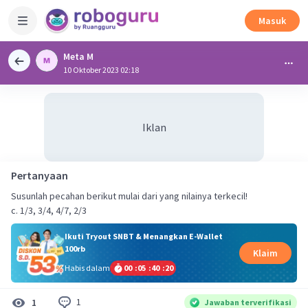
Masuk
Meta M
10 Oktober 2023 02:18
Iklan
Pertanyaan
Susunlah pecahan berikut mulai dari yang nilainya terkecil!
c. 1/3, 3/4, 4/7, 2/3
Ikuti Tryout SNBT & Menangkan E-Wallet
100rb
Klaim
Habis dalam
00
:
05
:
40
:
19
1
1
Jawaban terverifikasi