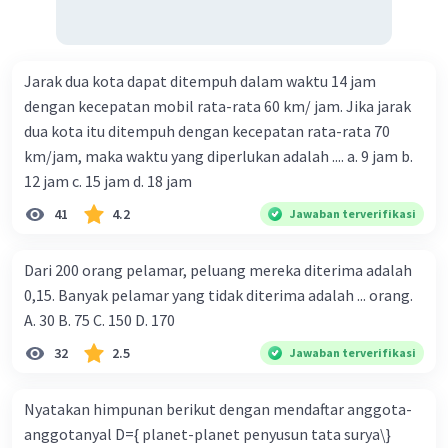
Jarak dua kota dapat ditempuh dalam waktu 14 jam
dengan kecepatan mobil rata-rata 60 km/ jam. Jika jarak
dua kota itu ditempuh dengan kecepatan rata-rata 70
km/jam, maka waktu yang diperlukan adalah .... a. 9 jam b.
12 jam c. 15 jam d. 18 jam
41
4.2
Jawaban terverifikasi
Dari 200 orang pelamar, peluang mereka diterima adalah
0,15. Banyak pelamar yang tidak diterima adalah ... orang.
A. 30 B. 75 C. 150 D. 170
32
2.5
Jawaban terverifikasi
Nyatakan himpunan berikut dengan mendaftar anggota-
anggotanyal D={ planet-planet penyusun tata surya\}