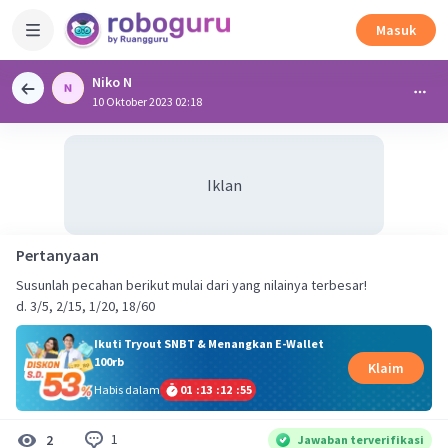
Masuk
Niko N
10 Oktober 2023 02:18
Iklan
Pertanyaan
Susunlah pecahan berikut mulai dari yang nilainya terbesar!
d. 3/5, 2/15, 1/20, 18/60
Ikuti Tryout SNBT & Menangkan E-Wallet
100rb
Klaim
Habis dalam
01
:
13
:
12
:
54
1
2
Jawaban terverifikasi