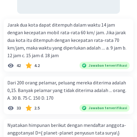
Jarak dua kota dapat ditempuh dalam waktu 14 jam
dengan kecepatan mobil rata-rata 60 km/ jam. Jika jarak
dua kota itu ditempuh dengan kecepatan rata-rata 70
km/jam, maka waktu yang diperlukan adalah .... a. 9 jam b.
12 jam c. 15 jam d. 18 jam
42
4.2
Jawaban terverifikasi
Dari 200 orang pelamar, peluang mereka diterima adalah
0,15. Banyak pelamar yang tidak diterima adalah ... orang.
A. 30 B. 75 C. 150 D. 170
33
2.5
Jawaban terverifikasi
Nyatakan himpunan berikut dengan mendaftar anggota-
anggotanyal D={ planet-planet penyusun tata surya\}