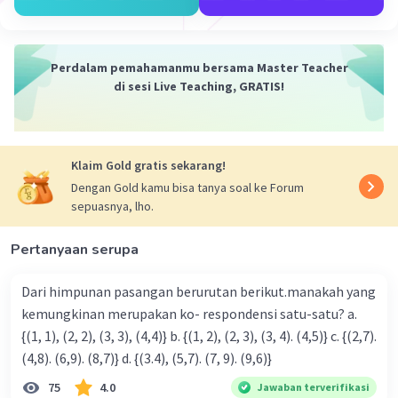
60 =
60
, 120, 180, ...
Langkah kedua samakan penyebut masing-
Perdalam pemahamanmu bersama Master Teacher
masing pecahan dan ubah pembilang sesuai
di sesi Live Teaching, GRATIS!
pengali penyebutnya, sehingga diperoleh:
3/5 = (3/5) x (12/12) = 36/60.
2/15 = (2/15) x (4/4) = 8/60.
Klaim Gold gratis sekarang!
1/20 = (1/20) x (3/3) = 3/60.
18/60.
Dengan Gold kamu bisa tanya soal ke Forum
sepuasnya, lho.
Langkah terakhir urutkan bilangan pecahan
Pertanyaan serupa
mulai dari yang nilainya terbesar.
36/60, 18/60, 8/60, 3/60
Dari himpunan pasangan berurutan berikut.manakah yang
= 3/5, 18/60, 2/15, 1/20.
kemungkinan merupakan ko- respondensi satu-satu? a.
{(1, 1), (2, 2), (3, 3), (4,4)} b. {(1, 2), (2, 3), (3, 4). (4,5)} c. {(2,7).
Jadi, susunan pecahan tersebut mulai dari yang
(4,8). (6,9). (8,7)} d. {(3.4), (5,7). (7, 9). (9,6)}
nilainya terbesar adalah 3/5, 18/60, 2/15, 1/20.
75
4.0
Jawaban terverifikasi