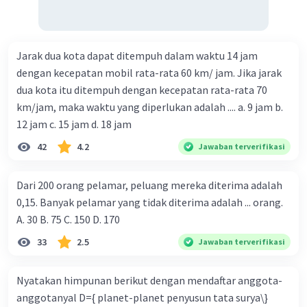
Jarak dua kota dapat ditempuh dalam waktu 14 jam
dengan kecepatan mobil rata-rata 60 km/ jam. Jika jarak
dua kota itu ditempuh dengan kecepatan rata-rata 70
km/jam, maka waktu yang diperlukan adalah .... a. 9 jam b.
12 jam c. 15 jam d. 18 jam
42
4.2
Jawaban terverifikasi
Dari 200 orang pelamar, peluang mereka diterima adalah
0,15. Banyak pelamar yang tidak diterima adalah ... orang.
A. 30 B. 75 C. 150 D. 170
33
2.5
Jawaban terverifikasi
Nyatakan himpunan berikut dengan mendaftar anggota-
anggotanyal D={ planet-planet penyusun tata surya\}