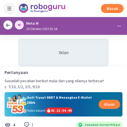
Masuk
Meta M
10 Oktober 2023 02:18
Iklan
Pertanyaan
Susunlah pecahan berikut mulai dari yang nilainya terbesar!
c. 7/10, 5/2, 3/5, 9/10
Ikuti Tryout SNBT & Menangkan E-Wallet
100rb
Klaim
Habis dalam
01
:
11
:
54
:
43
1
4
Jawaban terverifikasi