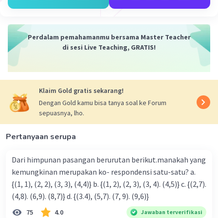
Langkah kedua samakan penyebut masing-
masing pecahan dan ubah pembilang sesuai
Perdalam pemahamanmu bersama Master Teacher
pengali penyebutnya, sehingga diperoleh:
di sesi Live Teaching, GRATIS!
7/10.
5/2 = (5/2) x (5/5) = 25/10.
3/5 = (3/5) x (2/2) = 6/10.
Klaim Gold gratis sekarang!
9/10.
Dengan Gold kamu bisa tanya soal ke Forum
sepuasnya, lho.
Langkah terakhir urutkan bilangan pecahan
mulai dari yang nilainya terbesar.
Pertanyaan serupa
25/10, 9/10, 7/10, 6/10
= 5/2, 9/10, 7/10, 3/5.
Dari himpunan pasangan berurutan berikut.manakah yang
kemungkinan merupakan ko- respondensi satu-satu? a.
Jadi, susunan pecahan tersebut mulai dari yang
{(1, 1), (2, 2), (3, 3), (4,4)} b. {(1, 2), (2, 3), (3, 4). (4,5)} c. {(2,7).
nilainya terbesar adalah 5/2, 9/10, 7/10, 3/5.
(4,8). (6,9). (8,7)} d. {(3.4), (5,7). (7, 9). (9,6)}
·
0.0
(
0
)
Balas
Beri Rating
75
4.0
Jawaban terverifikasi