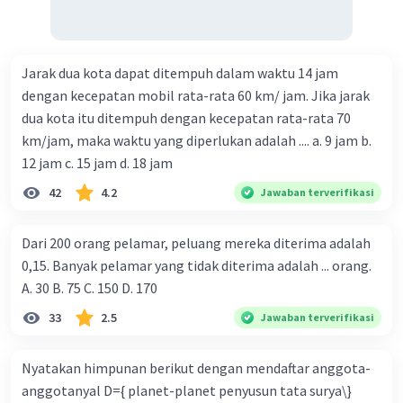
Jarak dua kota dapat ditempuh dalam waktu 14 jam
dengan kecepatan mobil rata-rata 60 km/ jam. Jika jarak
dua kota itu ditempuh dengan kecepatan rata-rata 70
km/jam, maka waktu yang diperlukan adalah .... a. 9 jam b.
12 jam c. 15 jam d. 18 jam
42
4.2
Jawaban terverifikasi
Dari 200 orang pelamar, peluang mereka diterima adalah
0,15. Banyak pelamar yang tidak diterima adalah ... orang.
A. 30 B. 75 C. 150 D. 170
33
2.5
Jawaban terverifikasi
Nyatakan himpunan berikut dengan mendaftar anggota-
anggotanyal D={ planet-planet penyusun tata surya\}