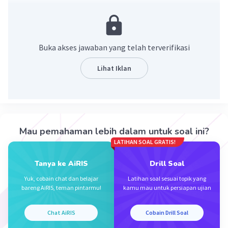
Ingat!
Pada garis bilangan, bilangan yang terletak
paling kanan adalah bilangan yang terbesar.
Buka akses jawaban yang telah terverifikasi
Pada garis bilangan urutan bilangan dari paling
Lihat Iklan
kanan ke kiri adalah 12, 9, 8, 7, 5, 0, -3, -4, -6, -10
Dengan demikian susunan bilangan dari yang
terbesar adalah 12, 9, 8, 7, 5, 0, -3, -4, -6, -10.
Mau pemahaman lebih dalam untuk soal ini?
·
0.0
(
0
)
Balas
Beri Rating
LATIHAN SOAL GRATIS!
Tanya ke AiRIS
Drill Soal
Yuk, cobain chat dan belajar
Latihan soal sesuai topik yang
bareng AiRIS, teman pintarmu!
kamu mau untuk persiapan ujian
Chat AiRIS
Cobain Drill Soal
Iklan