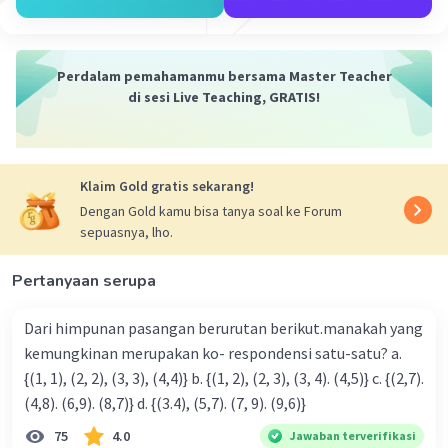
Perdalam pemahamanmu bersama Master Teacher
di sesi Live Teaching, GRATIS!
Klaim Gold gratis sekarang!
Dengan Gold kamu bisa tanya soal ke Forum
sepuasnya, lho.
Pertanyaan serupa
Dari himpunan pasangan berurutan berikut.manakah yang
kemungkinan merupakan ko- respondensi satu-satu? a.
{(1, 1), (2, 2), (3, 3), (4,4)} b. {(1, 2), (2, 3), (3, 4). (4,5)} c. {(2,7).
(4,8). (6,9). (8,7)} d. {(3.4), (5,7). (7, 9). (9,6)}
75
4.0
Jawaban terverifikasi