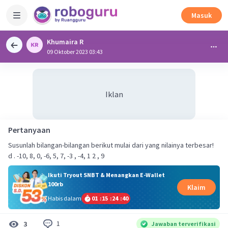
Masuk
Khumaira R
09 Oktober 2023 03:43
Iklan
Pertanyaan
Susunlah bilangan-bilangan berikut mulai dari yang nilainya terbesar!
d . -10, 8, 0, -6, 5, 7, -3 , -4, 1 2 , 9
Ikuti Tryout SNBT & Menangkan E-Wallet
100rb
Klaim
Habis dalam
01
:
15
:
24
:
40
1
3
Jawaban terverifikasi