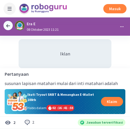
Masuk
Era E
08 Oktober 2023 11:21
Iklan
Pertanyaan
susunan lapisan matahari mulai dari inti matahari adalah
Ikuti Tryout SNBT & Menangkan E-Wallet
100rb
Klaim
Habis dalam
02
:
16
:
41
:
32
2
2
Jawaban terverifikasi