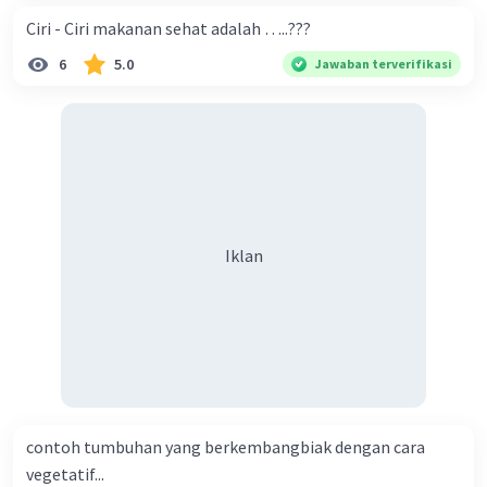
merupakan "permukaan" Matahari yang terlihat
Ciri - Ciri makanan sehat adalah …..???
dan memiliki suhu sekitar 5.500 derajat Celsius. Di
6
5.0
Jawaban terverifikasi
atas fotosfer, terdapat atmosfer Matahari yang
terdiri dari lapisan seperti kromosfer dan korona.
Masing-masing lapisan ini memainkan peran
penting dalam menciptakan kondisi fisik dan
kimia yang unik di Matahari.
·
0.0
(
0
)
Balas
Beri Rating
Iklan
contoh tumbuhan yang berkembangbiak dengan cara
vegetatif...