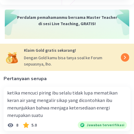
helium melalui fusi nuklir. Energi yang dihasilkan
dari inti inilah yang menciptakan cahaya dan
Perdalam pemahamanmu bersama Master Teacher
panas Matahari.
di sesi Live Teaching, GRATIS!
Bola Api (Radiative Zone):
Di atas inti, terdapat
zona radiasi atau bola api. Di dalam zona ini,
energi dari inti bergerak melalui radiasi termal
karena plasma yang ada di dalamnya sangat
Klaim Gold gratis sekarang!
panas. Proses ini memakan waktu ribuan tahun
Dengan Gold kamu bisa tanya soal ke Forum
sebelum energi mencapai permukaan Matahari.
sepuasnya, lho.
Zona Konveksi (Convective Zone):
Bagian
terluar Matahari disebut zona konveksi. Di sini,
Pertanyaan serupa
energi panas yang mencapai permukaan dalam
bentuk foton-foton akhirnya mencapai
ketika mencuci piring ibu selalu tidak lupa mematikan
permukaan dan dilepaskan ke luar angkasa. Zona
keran air yang mengalir sikap yang dicontohkan ibu
ini memiliki gerakan massa gas yang bersifat
menunjukkan bahwa menjaga ketersediaan energi
konvektif, di mana materi panas naik ke atas dan
merupakan suatu
materi dingin turun ke bawah.
8
5.0
Jawaban terverifikasi
Selain itu, ada lapisan terluar yang disebut
dengan
fotosfer (photosphere)
, yang