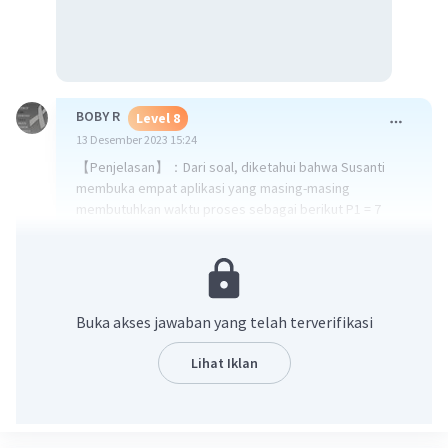
BOBY R
Level 8
13 Desember 2023 15:24
【Penjelasan】：Dari soal, diketahui bahwa Susanti
membuka empat aplikasi yang masing-masing
membutuhkan waktu proses sebagai berikut P1 = 7
detik, P2 = 13 detik, P3 = 9 detik, dan P4 = 4 detik.
Quantum time adalah 5 detik. Dikarenakan algoritma
yang dipakai adalah Round Robin, maka waktu tunggu
setiap aplikasi adalah waktu pengerjaannya dibagi
quantum time, dikurangi satu, dikali quantum time,
Buka akses jawaban yang telah terverifikasi
ditambah residu dari pembagian waktu baku dengan
quantum time (jika residunya lebih besar dari quantum
Lihat Iklan
time, maka residunya adalah quantum time). Karena
diketahui waktu tunggu setiap aplikasi, dapat dihitung
rata-rata waktu tunggu aplikasi yang dijalankan oleh
Susanti.