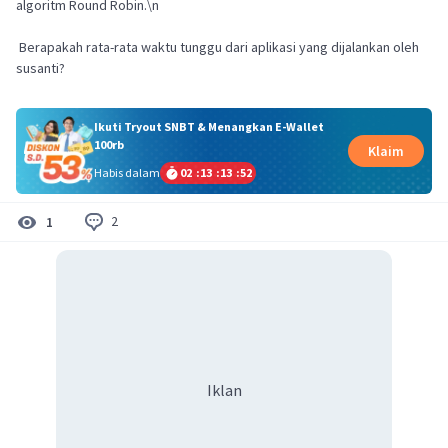
algoritm Round Robin.\n
Berapakah rata-rata waktu tunggu dari aplikasi yang dijalankan oleh
susanti?
Ikuti Tryout SNBT & Menangkan E-Wallet
100rb
Klaim
Habis dalam
02
:
13
:
13
:
52
2
1
Iklan