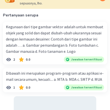
31 Maret 2024 07:13
sepuasnya, lho.
Pertanyaan serupa
Untuk menghitung rata-rata waktu tunggu dari
Iklan
aplikasi yang dijalankan oleh Susanti, kita perlu
Kegunaan dari tipe gambar vektor adalah untuk membuat
menghitung waktu yang diperlukan oleh setiap
objek yang solid dan dapat diubah-ubah ukurannya sesuai
aplikasi untuk menyelesaikan prosesnya serta
dengan kemauan desainer. Contoh dari tipe gambar ini
waktu eksekusi total dari semua proses.
adalah … a. Gambar pemandangan b. Foto tumbuhan c.
Diberikan:
Gambar manusia d. Foto tanaman e. Logo
Waktu proses untuk setiap aplikasi (P1, P2,
2
0.0
Jawaban terverifikasi
P3, dan P4) : 7 detik, 13 detik, 9 detik, dan 4
detik.
Dibawah ini merupakan program-program atau aplikasi e-
Quantum time (q) : 5 detik.
mail secara umum, kecuali.... a. MTA b. MDA c. SMTP d. MUA
1
0.0
Jawaban terverifikasi
Kita akan menggunakan algoritma Round Robin,
yang berarti setiap proses akan diberikan
quantum time (5 detik) untuk dieksekusi. Jika
proses belum selesai dalam quantum time