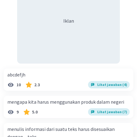
Iklan
abcdefjh
10
2.3
Lihat jawaban (4)
mengapa kita harus menggunakan produk dalam negeri
9
5.0
Lihat jawaban (7)
menulis informasi dari suatu teks harus disesuaikan
dengan ... teks