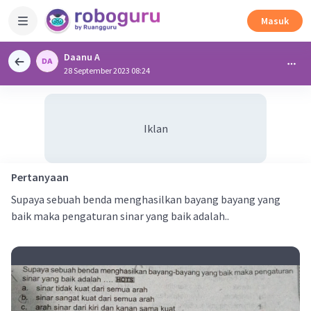
Masuk
Daanu A
28 September 2023 08:24
Iklan
Pertanyaan
Supaya sebuah benda menghasilkan bayang bayang yang
baik maka pengaturan sinar yang baik adalah..