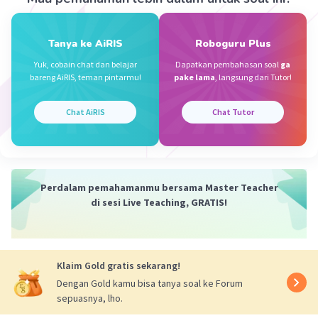
dari salah satu arah harus lebih kuat. Hal ini akan
memberikan kontras yang cukup antara benda dan
bayangan, sehingga bayangan dapat terlihat dengan
Tanya ke AiRIS
Roboguru Plus
jelas. Namun, perlu diingat bahwa sinar yang terlalu kuat
dari satu arah juga dapat membuat bayangan menjadi
Yuk, cobain chat dan belajar
Dapatkan pembahasan soal
ga
terlalu tajam dan tidak alami.
bareng AiRIS, teman pintarmu!
pake lama
, langsung dari Tutor!
Dalam pengaturan sinar, perlu juga memperhatikan arah
Chat AiRIS
Chat Tutor
sinar. Sinar yang datang dari kiri dan kanan harus sama
kuat agar bayangan tidak terdistorsi atau terlihat miring.
Selain itu, perlu juga memperhatikan sumber cahaya
yang digunakan. Sumber cahaya yang terlalu dekat
dengan benda dapat membuat bayangan menjadi terlalu
Perdalam pemahamanmu bersama Master Teacher
besar atau terdistorsi.
di sesi Live Teaching, GRATIS!
Dengan memperhatikan pengaturan sinar yang baik,
maka bayang-bayang yang dihasilkan akan terlihat jelas
dan alami.
Klaim Gold gratis sekarang!
Dengan Gold kamu bisa tanya soal ke Forum
·
0.0
(
0
)
Balas
Beri Rating
sepuasnya, lho.