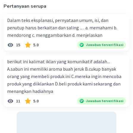
Pertanyaan serupa
Nanda R
Community
Level 89
28 September 2023 08:34
Dalam teks eksplanasi, pernyataan umum, isi, dan
Jawaban terverifikasi
penutup harus berkaitan dan saling ... . a. memahami b.
mendorong c. menggambarkan d. menjelaskan
jawabannya adalah sinar dari salah satu arah
Iklan
harus lebih kuat.
15
5.0
Jawaban terverifikasi
Karena pada bayangan satu arah kelihatan
bayangannya, sedangkan satunya tidak.
berikut ini kalimat iklan yang komunikatif adalah...
A.sabun ini memiliki aroma buah jeruk B.cukup banyak
·
0.0
(
0
)
Balas
Beri Rating
orang yang membeli produk ini C.mereka ingin mencoba
produk yang diiklankan D.beli produk kami sekarang dan
menangkan hadiahnya
11
5.0
Jawaban terverifikasi