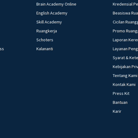
Brain Academy Online
Kredensial P
English Academy
Beasiswa Ru
Skill Academy
Cicilan Ruang
Ruangkerja
Promo Ruang
Schoters
Laporan Kere
ess
Kalananti
Layanan Pen
Syarat & Ket
Kebijakan Pri
Tentang Kami
Kontak Kami
Press Kit
Bantuan
Karir