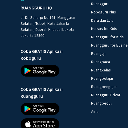
Ruangguru
RUANGGURU HQ
Roboguru Plus
Jl. Dr. Saharjo No.161, Manggarai
Dafa dan Lulu
Selatan, Tebet, Kota Jakarta
Kursus for Kids
Selatan, Daerah Khusus Ibukota
Jakarta 12860
Ruangguru for Kids
Ruangguru for Busin
Coba GRATIS Aplikasi
Ruanguji
Roboguru
Ruangbaca
Ruangkelas
Ruangbelajar
Ruangpengajar
Coba GRATIS Aplikasi
Ruangguru Privat
Ruangguru
Ruangpeduli
Airis