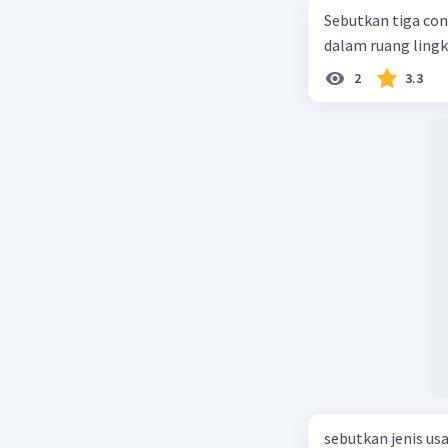
Sebutkan tiga con
dalam ruang ling
2
3.3
sebutkan jenis us