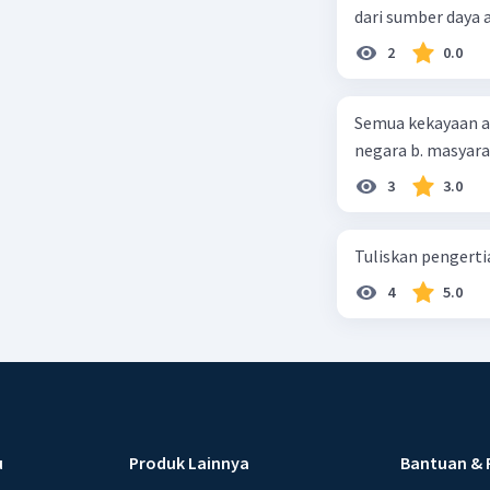
dari sumber daya
2
0.0
Semua kekayaan ala
negara b. masyarak
3
3.0
Tuliskan pengert
4
5.0
u
Produk Lainnya
Bantuan & 