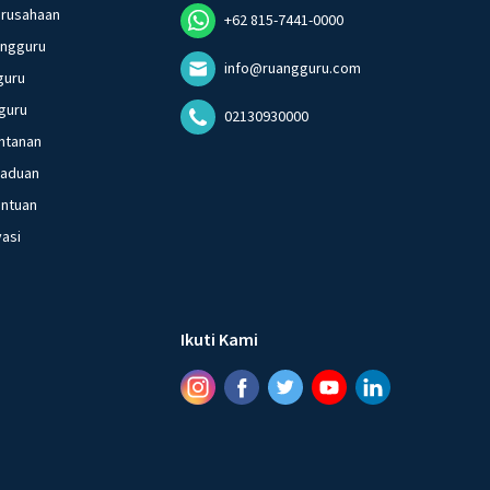
erusahaan
+62 815-7441-0000
angguru
info@ruangguru.com
guru
guru
02130930000
ntanan
gaduan
entuan
vasi
Ikuti Kami