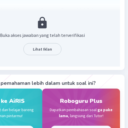
 berasal dari provinsi Sumatera Barat adalah Suku
bau
n :
Buka akses jawaban yang telah terverifikasi
ra Barat suku yang paling besar mendiami wilayah
adalah suku minangkabau, meskipun seperti diwilayah
Lihat Iklan
da suku Mandailing dan Suku Batak
·
0.0
(
0
)
Balas
ating
pemahaman lebih dalam untuk soal ini?
Community
Level 89
023 22:55
 ke AiRIS
Roboguru Plus
terverifikasi
t dan belajar bareng
Dapatkan pembahasan soal
ga pake
Sumatera Barat dihuni oleh mayoritas suku Minangkabau.
Iklan
man pintarmu!
lama
, langsung dari Tutor!
ku Minang, di wilayah Pasaman di huni oleh suku Mandailing
Batak.