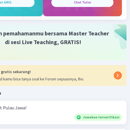
at AiRIS
Chat Tutor
·
0.0
(
0
)
Balas
ating
m pemahamanmu bersama Master Teacher
di sesi Live Teaching, GRATIS!
 gratis sekarang!
d kamu bisa tanya soal ke Forum sepuasnya, lho.
a
ut Pulau Jawa!
Jawaban terverifikasi