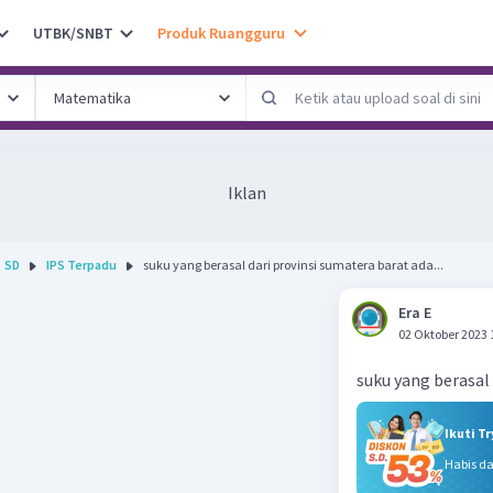
UTBK/SNBT
Produk Ruangguru
Iklan
SD
IPS Terpadu
suku yang berasal dari provinsi sumatera barat ada...
Era E
02 Oktober 2023 
suku yang berasal
Ikuti T
Habis d