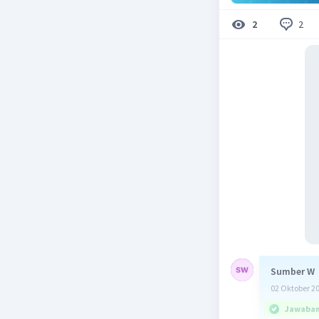
2
2
Sumber W
02 Oktober 2
Jawaban 