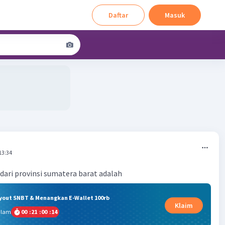
Daftar
Masuk
13:34
 dari provinsi sumatera barat adalah
ryout SNBT & Menangkan E-Wallet 100rb
Klaim
alam
00
:
21
:
00
:
14