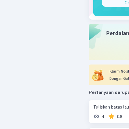
Ch
Beri R
Perdala
Klaim Gold
Dengan Gol
Pertanyaan serup
Tuliskan batas la
4
3.0